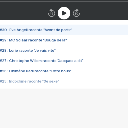
#30 : Eve Angeli raconte "Avant de partir"
#29 : MC Solaar raconte "Bouge de là"
28 : Lorie raconte "Je vais vite"
#27 : Christophe Willem raconte "Jacques a dit"
#26 : Chimène Badi raconte "Entre nous"
#25 : Indochine raconte "3e sexe"
#24 : Zaho raconte "C'est chelou"
#23 : Patrick Bruel raconte "Au café des délices"
#22 : Kyo raconte "Le chemin"
#21 : Nolwenn Leroy raconte "Cassé"