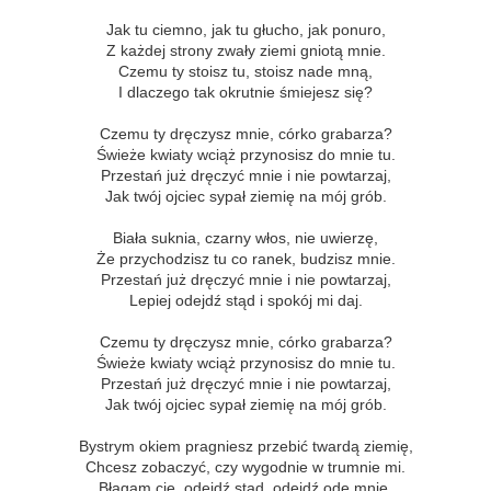
Jak tu ciemno, jak tu głucho, jak ponuro,
Z każdej strony zwały ziemi gniotą mnie.
Czemu ty stoisz tu, stoisz nade mną,
I dlaczego tak okrutnie śmiejesz się?
Czemu ty dręczysz mnie, córko grabarza?
Świeże kwiaty wciąż przynosisz do mnie tu.
Przestań już dręczyć mnie i nie powtarzaj,
Jak twój ojciec sypał ziemię na mój grób.
Biała suknia, czarny włos, nie uwierzę,
Że przychodzisz tu co ranek, budzisz mnie.
Przestań już dręczyć mnie i nie powtarzaj,
Lepiej odejdź stąd i spokój mi daj.
Czemu ty dręczysz mnie, córko grabarza?
Świeże kwiaty wciąż przynosisz do mnie tu.
Przestań już dręczyć mnie i nie powtarzaj,
Jak twój ojciec sypał ziemię na mój grób.
Bystrym okiem pragniesz przebić twardą ziemię,
Chcesz zobaczyć, czy wygodnie w trumnie mi.
Błagam cię, odejdź stąd, odejdź ode mnie,