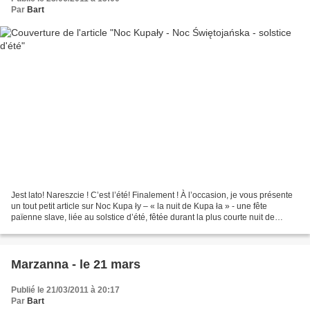
Par
Bart
Jest lato! Nareszcie ! C’est l’été! Finalement ! À l’occasion, je vous présente
un tout petit article sur Noc Kupa ły – « la nuit de Kupa ła » - une fête
païenne slave, liée au solstice d’été, fêtée durant la plus courte nuit de
l’année, donc celle du...
Marzanna - le 21 mars
Publié le 21/03/2011 à 20:17
Par
Bart