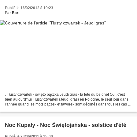
Publié le 16/02/2012 à 19:23
Par
Bart
. Tłusty czwartek - święto pączka Jeudi gras - la fête du beignet Oui, c'est
bien aujourd'hui Tłusty czwartek (Jeudi gras) en Pologne, le seul jour dans
l'année quand les mots pączek et faworek sont déclinés dans tous les cas et
par toutes les personnes...
Noc Kupały - Noc Świętojańska - solstice d'été
Publié le 23/06/2011 à 15:00