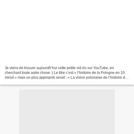
Je viens de trouver aujourdh’hui cette petite vid éo sur YouTube, en
cherchant toute autre chose :) Le titre c’est « l’histoire de la Pologne en 10
minut » mais un plus approprié serait : « La vision polonaise de l’histoire de
la Pologne en 10 minut »...