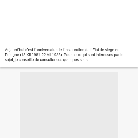
Aujourd’hui c’est l’anniversaire de l’instauration de l’État de siège en
Pologne (13.XII.1981-22.VII.1983). Pour ceux qui sont intéressés par le
sujet, je conseille de consulter ces quelques sites :
http://www.ina.fr/fresques/jalons/notice/InaEdu01618/l-etat-de-siege-en-
pologne...