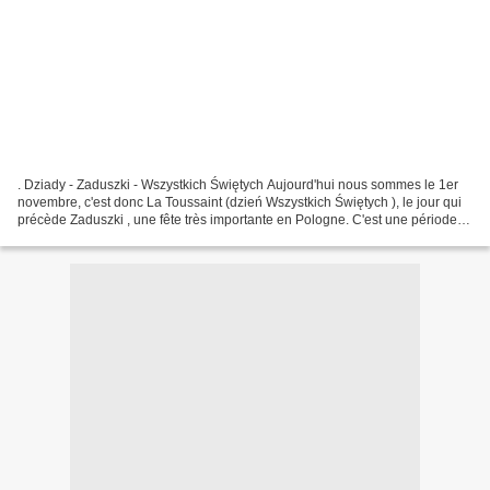
. Dziady - Zaduszki - Wszystkich Świętych Aujourd'hui nous sommes le 1er
novembre, c'est donc La Toussaint (dzień Wszystkich Świętych ), le jour qui
précède Zaduszki , une fête très importante en Pologne. C'est une période
où la grande majorité de Polonais...