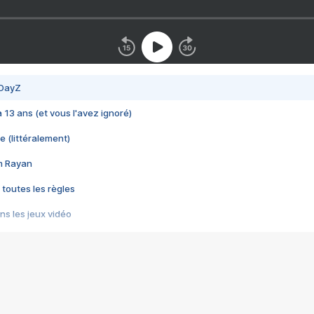
 DayZ
 a 13 ans (et vous l'avez ignoré)
e (littéralement)
im Rayan
 toutes les règles
s les jeux vidéo
us choquant de Rockstar ? - Le scandale BULLY
e plus moche de Steam
du RÊVE tourne au CAUCHEMAR