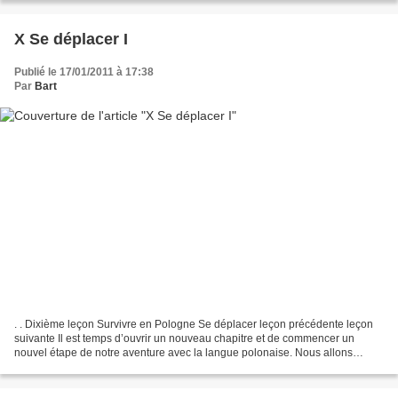
X Se déplacer I
Publié le 17/01/2011 à 17:38
Par
Bart
. . Dixième leçon Survivre en Pologne Se déplacer leçon précédente leçon
suivante Il est temps d’ouvrir un nouveau chapitre et de commencer un
nouvel étape de notre aventure avec la langue polonaise. Nous allons
précéder pas à pas, pareillement à ce que...