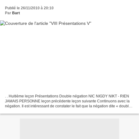
Publié le 26/11/2010 à 20:10
Par
Bart
. . Huitième leçon Présentations Double négation NIC NIGDY NIKT - RIEN
JAMAIS PERSONNE leçon précédente leçon suivante Continuons avec la
négation. Il est intéressant de constater le fait que la négation dite « double »
en polonais se rapproche de la...