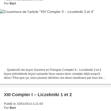
Par
Bart
. . Quatorziè me leçon Survivre en Pologne Compter II – Liczebniki 3 et 4
leçon précédente leçon suivante Vous savez donc compter déjà jusqu'à
deux ! Plus que ça, vous pouvez décliner ces deux numéraux par tous les
cas polonais ! Ce n'est pas rien. Maintenant,...
XIII Compter I – Liczebniki 1 et 2
Publié le 15/01/2013 à 21:50
Par
Bart