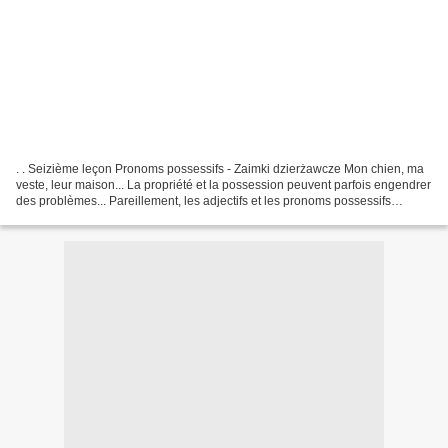
. . Seizième leçon Pronoms possessifs - Zaimki dzierżawcze Mon chien, ma
veste, leur maison... La propriété et la possession peuvent parfois engendrer
des problèmes... Pareillement, les adjectifs et les pronoms possessifs
polonais ("zaimki dzierżawcze")...