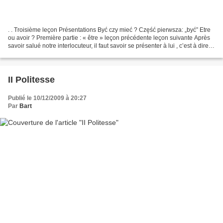
. . Troisième leçon Présentations Być czy mieć ? Część pierwsza: „być” Etre
ou avoir ? Première partie : « être » leçon précédente leçon suivante Après
savoir salué notre interlocuteur, il faut savoir se présenter à lui , c’est à dire,
lui fournir quelques...
II Politesse
Publié le 10/12/2009 à 20:27
Par
Bart