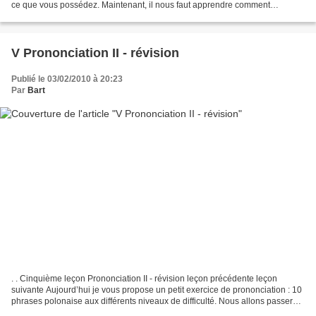
ce que vous possédez. Maintenant, il nous faut apprendre comment
exprimer nos préférences. La plus simple...
V Prononciation II - révision
Publié le 03/02/2010 à 20:23
Par
Bart
. . Cinquième leçon Prononciation II - révision leçon précédente leçon
suivante Aujourd’hui je vous propose un petit exercice de prononciation : 10
phrases polonaise aux différents niveaux de difficulté. Nous allons passer
par des phrases assez difficiles...