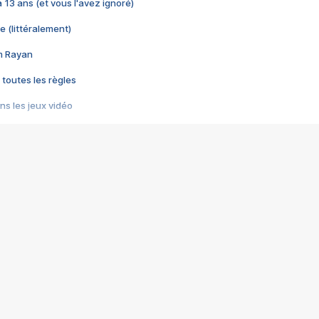
 a 13 ans (et vous l'avez ignoré)
e (littéralement)
im Rayan
 toutes les règles
s les jeux vidéo
us choquant de Rockstar ? - Le scandale BULLY
e plus moche de Steam
du RÊVE tourne au CAUCHEMAR
pendant 8 heures
it… à tort
umiliés par un jeu vidéo
ire - Final Fantasy 8
ti un empire - Age of Empires