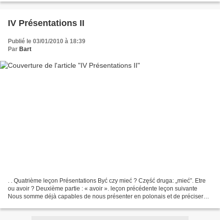
IV Présentations II
Publié le 03/01/2010 à 18:39
Par
Bart
. . Quatrième leçon Présentations Być czy mieć ? Część druga: „mieć”. Etre
ou avoir ? Deuxième partie : « avoir ». leçon précédente leçon suivante
Nous somme déjà capables de nous présenter en polonais et de préciser
notre origine, notre métier, certaines...