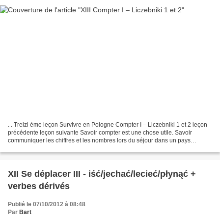
. . Treizi ème leçon Survivre en Pologne Compter I – Liczebniki 1 et 2 leçon
précédente leçon suivante Savoir compter est une chose utile. Savoir
communiquer les chiffres et les nombres lors du séjour dans un pays
étranger est parfois indispensable. En...
XII Se déplacer III - iść/jechać/lecieć/płynąć +
verbes dérivés
Publié le 07/10/2012 à 08:48
Par
Bart