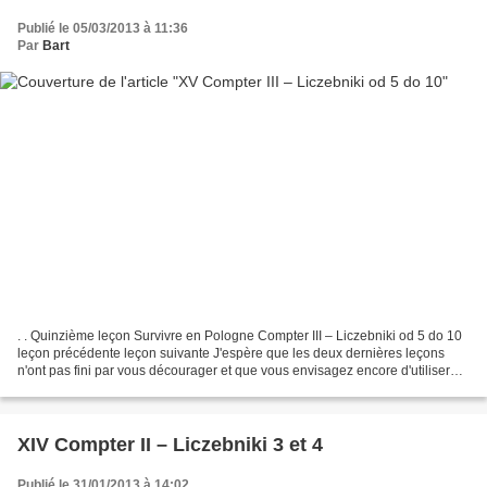
Publié le 05/03/2013 à 11:36
Par
Bart
. . Quinzième leçon Survivre en Pologne Compter III – Liczebniki od 5 do 10
leçon précédente leçon suivante J'espère que les deux dernières leçons
n'ont pas fini par vous décourager et que vous envisagez encore d'utiliser
les numéraux polonais si besoin...
XIV Compter II – Liczebniki 3 et 4
Publié le 31/01/2013 à 14:02