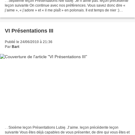
. . Septième leçon Présentations Nie lubię. Je n’aime pas. leçon précédente
leçon suivante On continue avec nos préférences. Vous savez donc dire «
j’aime », « j’adore » et « il me plaît » en polonais. Il est temps de nier :)
Analysons : J’aime apprendre...
VI Présentations III
Publié le 24/06/2010 à 21:36
Par
Bart
. . Sixième leçon Présentations Lubię. J’aime. leçon précédente leçon
suivante Vous êtes déjà capables de vous présenter, de dire qui vous êtes et