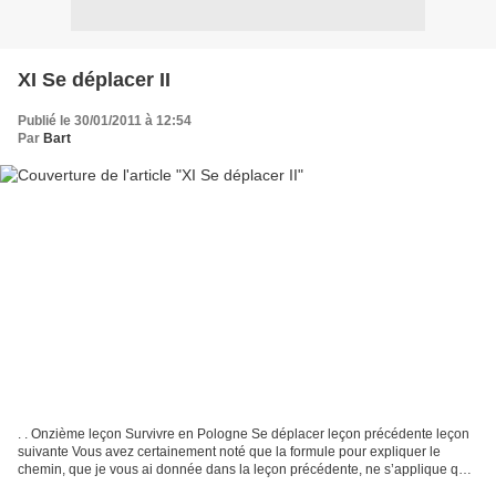
XI Se déplacer II
Publié le 30/01/2011 à 12:54
Par
Bart
. . Onzième leçon Survivre en Pologne Se déplacer leçon précédente leçon
suivante Vous avez certainement noté que la formule pour expliquer le
chemin, que je vous ai donnée dans la leçon précédente, ne s’applique que
quand on s’adresse à quelqu’un avec...