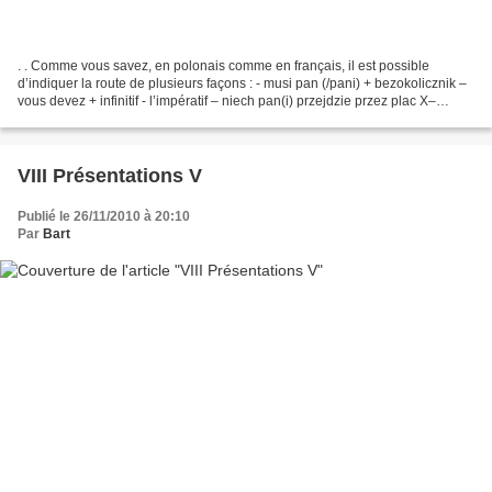
. . Comme vous savez, en polonais comme en français, il est possible
d’indiquer la route de plusieurs façons : - musi pan (/pani) + bezokolicznik –
vous devez + infinitif - l’impératif – niech pan(i) przejdzie przez plac X–
traversez la place X - le futur,...
VIII Présentations V
Publié le 26/11/2010 à 20:10
Par
Bart