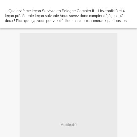
. . Quatorziè me leçon Survivre en Pologne Compter II – Liczebniki 3 et 4
leçon précédente leçon suivante Vous savez donc compter déjà jusqu'à
deux ! Plus que ça, vous pouvez décliner ces deux numéraux par tous les
cas polonais ! Ce n'est pas rien. Maintenant,...
Publicité