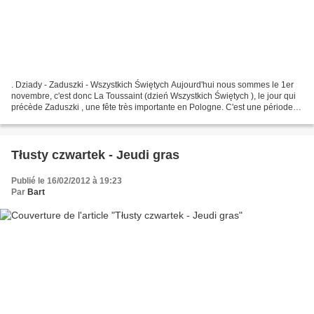
. Dziady - Zaduszki - Wszystkich Świętych Aujourd'hui nous sommes le 1er
novembre, c'est donc La Toussaint (dzień Wszystkich Świętych ), le jour qui
précède Zaduszki , une fête très importante en Pologne. C'est une période
où la grande majorité de Polonais...
Tłusty czwartek - Jeudi gras
Publié le 16/02/2012 à 19:23
Par
Bart