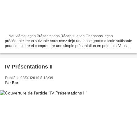
. . Neuvième leçon Présentations Récapitulation Chansons leçon
précédente leçon suivante Vous avez déjà une base grammaticale suffisante
pour construire et comprendre une simple présentation en polonais. Vous
avez maîtrisé les verbes mieć et być, ainsi...
IV Présentations II
Publié le 03/01/2010 à 18:39
Par
Bart