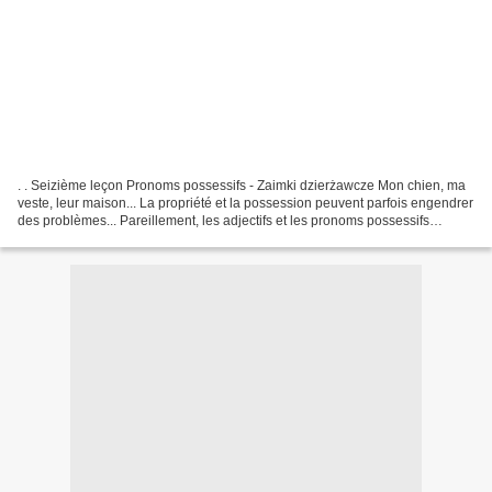
. . Seizième leçon Pronoms possessifs - Zaimki dzierżawcze Mon chien, ma
veste, leur maison... La propriété et la possession peuvent parfois engendrer
des problèmes... Pareillement, les adjectifs et les pronoms possessifs
polonais ("zaimki dzierżawcze")...