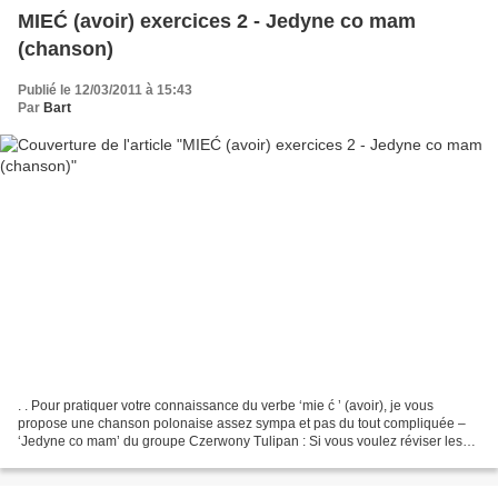
MIEĆ (avoir) exercices 2 - Jedyne co mam
(chanson)
Publié le 12/03/2011 à 15:43
Par
Bart
. . Pour pratiquer votre connaissance du verbe ‘mie ć ’ (avoir), je vous
propose une chanson polonaise assez sympa et pas du tout compliquée –
‘Jedyne co mam’ du groupe Czerwony Tulipan : Si vous voulez réviser les
informations sur l’utilisation de ‘mie...