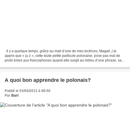
. Il y a quelque temps, grâce au mail d’une de mes lectrices, Magali, j’ai
appris que « ju ż », cette toute petite particule polonaise, pose pas mal de
probl èmes aux francophones quand elle surgit au milieu d’une phrase, sans
raison particulière... Que...
A quoi bon apprendre le polonais?
Publié le 03/04/2013 à 08:50
Par
Bart