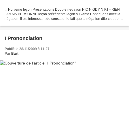
. . Huitième leçon Présentations Double négation NIC NIGDY NIKT - RIEN
JAMAIS PERSONNE leçon précédente leçon suivante Continuons avec la
négation. Il est intéressant de constater le fait que la négation dite « double »
en polonais se rapproche de la...
I Prononciation
Publié le 28/11/2009 à 11:27
Par
Bart