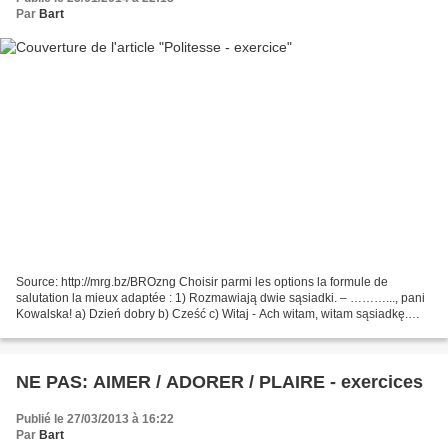
Par
Bart
Source: http://mrg.bz/BROzng Choisir parmi les options la formule de
salutation la mieux adaptée : 1) Rozmawiają dwie sąsiadki. – ………..., pani
Kowalska! a) Dzień dobry b) Cześć c) Witaj - Ach witam, witam sąsiadkę.
…………? a) Nie najlepiej b) Jak się pani...
NE PAS: AIMER / ADORER / PLAIRE - exercices
Publié le 27/03/2013 à 16:22
Par
Bart