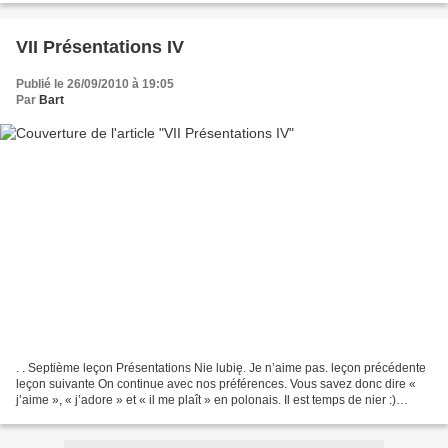
VII Présentations IV
Publié le 26/09/2010 à 19:05
Par
Bart
. . Septième leçon Présentations Nie lubię. Je n’aime pas. leçon précédente
leçon suivante On continue avec nos préférences. Vous savez donc dire «
j’aime », « j’adore » et « il me plaît » en polonais. Il est temps de nier :)
Analysons : J’aime apprendre...