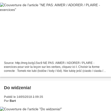
Source: http://mrg.bz/g1Ssc9 NE PAS: AIMER / ADORER / PLAIRE -
exercices pour voir la leçon sur les verbes, cliquez ici I. Choisir la forme
correcte : Tomek nie lubi (lodów / lody / lód). Nie lubię jeść (ciasto / ciasta /
ciastami). Nie znoszę (śnieg...
Do widzenia!
Publié le 14/05/2018 à 09:35
Par
Bart