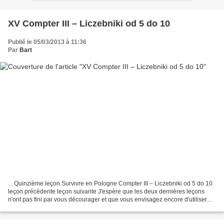
XV Compter III – Liczebniki od 5 do 10
Publié le 05/03/2013 à 11:36
Par
Bart
. . Quinzième leçon Survivre en Pologne Compter III – Liczebniki od 5 do 10
leçon précédente leçon suivante J'espère que les deux dernières leçons
n'ont pas fini par vous décourager et que vous envisagez encore d'utiliser
les numéraux polonais si besoin...