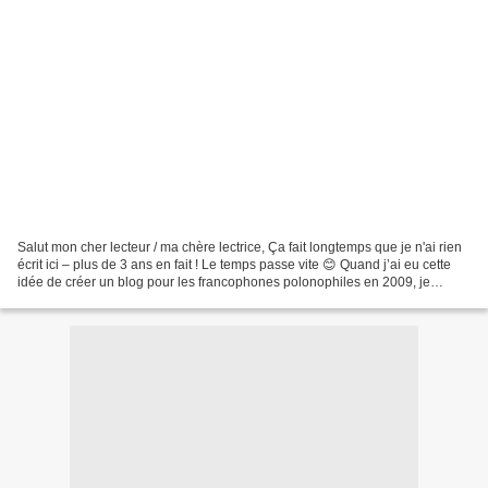
Salut mon cher lecteur / ma chère lectrice, Ça fait longtemps que je n'ai rien
écrit ici – plus de 3 ans en fait ! Le temps passe vite 😊 Quand j’ai eu cette
idée de créer un blog pour les francophones polonophiles en 2009, je
n’aurais jamais songé de...