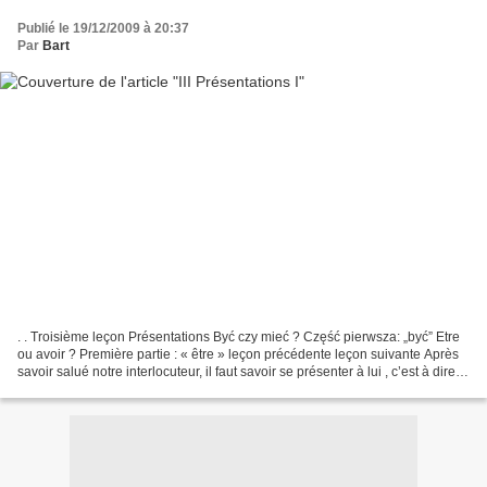
Publié le 19/12/2009 à 20:37
Par
Bart
. . Troisième leçon Présentations Być czy mieć ? Część pierwsza: „być” Etre
ou avoir ? Première partie : « être » leçon précédente leçon suivante Après
savoir salué notre interlocuteur, il faut savoir se présenter à lui , c’est à dire,
lui fournir quelques...