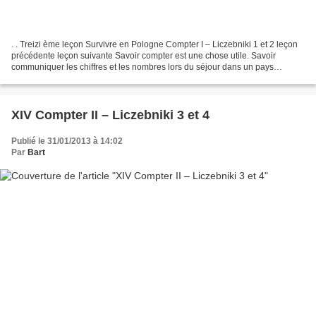
. . Treizi ème leçon Survivre en Pologne Compter I – Liczebniki 1 et 2 leçon
précédente leçon suivante Savoir compter est une chose utile. Savoir
communiquer les chiffres et les nombres lors du séjour dans un pays
étranger est parfois indispensable. En...
XIV Compter II – Liczebniki 3 et 4
Publié le 31/01/2013 à 14:02
Par
Bart