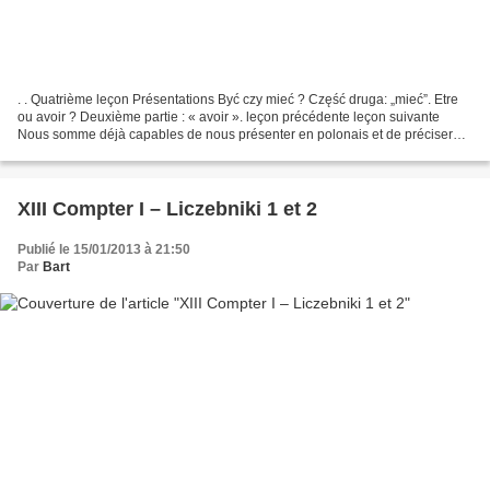
. . Quatrième leçon Présentations Być czy mieć ? Część druga: „mieć”. Etre
ou avoir ? Deuxième partie : « avoir ». leçon précédente leçon suivante
Nous somme déjà capables de nous présenter en polonais et de préciser
notre origine, notre métier, certaines...
XIII Compter I – Liczebniki 1 et 2
Publié le 15/01/2013 à 21:50
Par
Bart