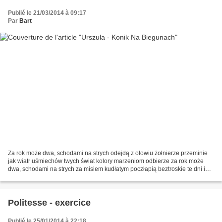
Publié le 21/03/2014 à 09:17
Par
Bart
Za rok może dwa, schodami na strych odejdą z ołowiu żołnierze przeminie
jak wiatr uśmiechów twych świat kolory marzeniom odbierze za rok może
dwa, schodami na strych za misiem kudłatym poczłapią beztroskie te dni i
zobaczysz że jednak wspaniały był on...
Politesse - exercice
Publié le 25/01/2014 à 22:18