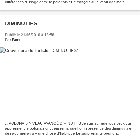
différences d’usage entre le polonais et le français au niveau des mots
exprimant la politesse...
DIMINUTIFS
Publié le 21/06/2010 à 13:58
Par
Bart
. . POLONAIS NIVEAU AVANCÉ DIMINUTIFS Je suis sûr que tous ceux qui
apprennent le polonais ont déjà remarqué l’omniprésence des diminutifs et
des augmentatifs – une chose d’habitude fort surprenante pour un
francophone qui ne s’en sert pas que dans un...