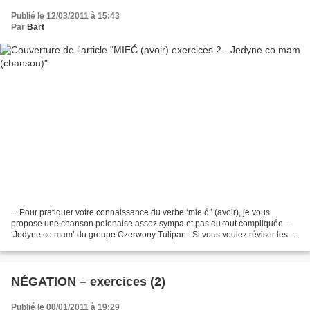
Publié le 12/03/2011 à 15:43
Par
Bart
. . Pour pratiquer votre connaissance du verbe ‘mie ć ’ (avoir), je vous
propose une chanson polonaise assez sympa et pas du tout compliquée –
‘Jedyne co mam’ du groupe Czerwony Tulipan : Si vous voulez réviser les
informations sur l’utilisation de ‘mie...
NÉGATION – exercices (2)
Publié le 08/01/2011 à 19:29