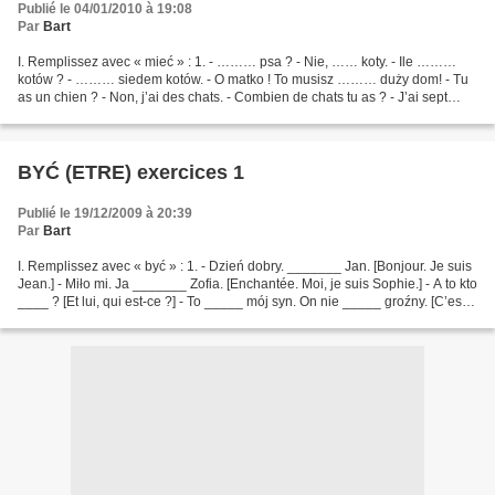
Publié le 04/01/2010 à 19:08
Par
Bart
I. Remplissez avec « mieć » : 1. - ……… psa ? - Nie, …… koty. - Ile ………
kotów ? - ……… siedem kotów. - O matko ! To musisz ……… duży dom! - Tu
as un chien ? - Non, j’ai des chats. - Combien de chats tu as ? - J’ai sept
chats - Oh là là ! Tu dois avoir une...
BYĆ (ETRE) exercices 1
Publié le 19/12/2009 à 20:39
Par
Bart
I. Remplissez avec « być » : 1. - Dzień dobry. _______ Jan. [Bonjour. Je suis
Jean.] - Miło mi. Ja _______ Zofia. [Enchantée. Moi, je suis Sophie.] - A to kto
____ ? [Et lui, qui est-ce ?] - To _____ mój syn. On nie _____ groźny. [C’est
mon fils. Il n’est...