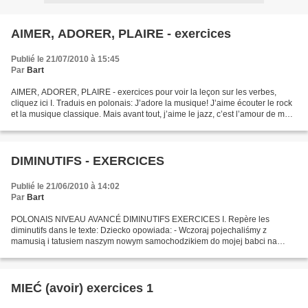
AIMER, ADORER, PLAIRE - exercices
Publié le 21/07/2010 à 15:45
Par
Bart
AIMER, ADORER, PLAIRE - exercices pour voir la leçon sur les verbes,
cliquez ici I. Traduis en polonais: J’adore la musique! J’aime écouter le rock
et la musique classique. Mais avant tout, j’aime le jazz, c’est l’amour de ma
vie ! J’aime beaucoup Julie,...
DIMINUTIFS - EXERCICES
Publié le 21/06/2010 à 14:02
Par
Bart
POLONAIS NIVEAU AVANCÉ DIMINUTIFS EXERCICES I. Repère les
diminutifs dans le texte: Dziecko opowiada: - Wczoraj pojechaliśmy z
mamusią i tatusiem naszym nowym samochodzikiem do mojej babci na
wieś. Były tam kurki, króliczki, świnki i konik. Na spacerze...
MIEĆ (avoir) exercices 1