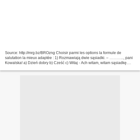
Source: http://mrg.bz/BROzng Choisir parmi les options la formule de
salutation la mieux adaptée : 1) Rozmawiają dwie sąsiadki. – ………..., pani
Kowalska! a) Dzień dobry b) Cześć c) Witaj - Ach witam, witam sąsiadkę.
…………? a) Nie najlepiej b) Jak się pani...