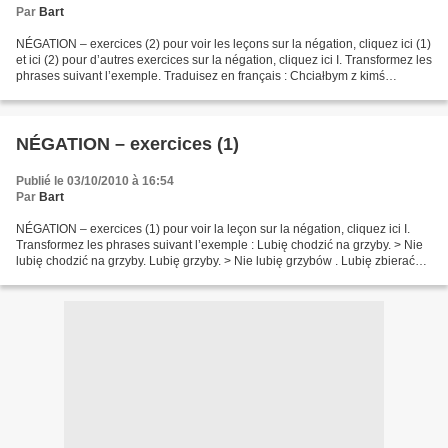
Par
Bart
NÉGATION – exercices (2) pour voir les leçons sur la négation, cliquez ici (1)
et ici (2) pour d’autres exercices sur la négation, cliquez ici I. Transformez les
phrases suivant l’exemple. Traduisez en français : Chciałbym z kimś
porozmawiać. > Nie chciałbym...
NÉGATION – exercices (1)
Publié le 03/10/2010 à 16:54
Par
Bart
NÉGATION – exercices (1) pour voir la leçon sur la négation, cliquez ici I.
Transformez les phrases suivant l’exemple : Lubię chodzić na grzyby. > Nie
lubię chodzić na grzyby. Lubię grzyby. > Nie lubię grzybów . Lubię zbierać
grzyby. > Nie lubię zbierać...