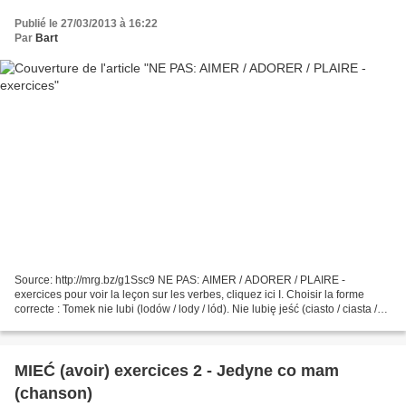
Publié le 27/03/2013 à 16:22
Par
Bart
Source: http://mrg.bz/g1Ssc9 NE PAS: AIMER / ADORER / PLAIRE -
exercices pour voir la leçon sur les verbes, cliquez ici I. Choisir la forme
correcte : Tomek nie lubi (lodów / lody / lód). Nie lubię jeść (ciasto / ciasta /
ciastami). Nie znoszę (śnieg...
MIEĆ (avoir) exercices 2 - Jedyne co mam
(chanson)