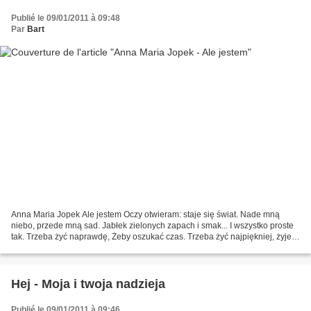
Publié le 09/01/2011 à 09:48
Par
Bart
Anna Maria Jopek Ale jestem Oczy otwieram: staje się świat. Nade mną
niebo, przede mną sad. Jabłek zielonych zapach i smak... I wszystko proste
tak. Trzeba żyć naprawdę, Żeby oszukać czas. Trzeba żyć najpiękniej, żyje
się tylko raz. Trzeba żyć w zachwycie:...
Hej - Moja i twoja nadzieja
Publié le 09/01/2011 à 09:46