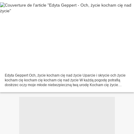
Edyta Geppert Och, życie kocham cię nad życie Uparcie i skrycie och życie
kocham cię kocham cię kocham cię nad życie W każdą pogodę potrafią
dostrzec oczy moje młode niebezpieczną twą urodę Kocham cię życie
poznawać pragnę cię pragnę cię pragnę cię w...