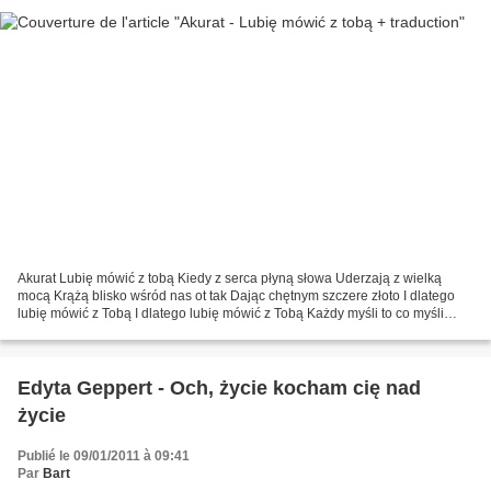
Akurat Lubię mówić z tobą Kiedy z serca płyną słowa Uderzają z wielką
mocą Krążą blisko wśród nas ot tak Dając chętnym szczere złoto I dlatego
lubię mówić z Tobą I dlatego lubię mówić z Tobą Każdy myśli to co myśli
Myśli sobie moja głowa Może w końcu...
Edyta Geppert - Och, życie kocham cię nad
życie
Publié le 09/01/2011 à 09:41
Par
Bart