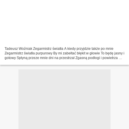
Tadeusz Woźniak Zegarmistrz światła A kiedy przyjdzie także po mnie
Zegarmistrz światła purpurowy By mi zabełtać błękit w głowie To będę jasny i
gotowy Spłyną przeze mnie dni na przestrzał Zgasną podłogi i powietrza Na
wszystko jeszcze raz popatrzę I...