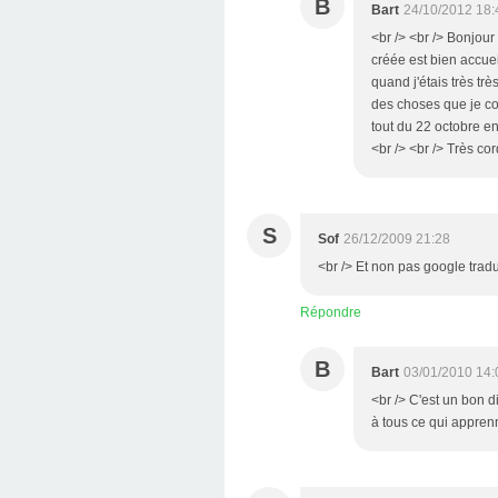
B
Bart
24/10/2012 18:
<br /> <br /> Bonjour
créée est bien accueil
quand j'étais très tr
des choses que je con
tout du 22 octobre e
<br /> <br /> Très cor
S
Sof
26/12/2009 21:28
<br /> Et non pas google traduc
Répondre
B
Bart
03/01/2010 14:
<br /> C'est un bon di
à tous ce qui apprenn