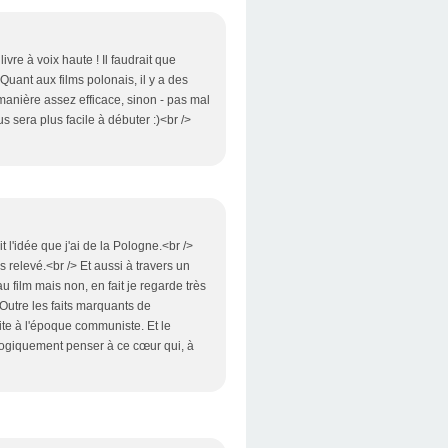
livre à voix haute ! Il faudrait que
 Quant aux films polonais, il y a des
manière assez efficace, sinon - pas mal
s sera plus facile à débuter :)<br />
l'idée que j'ai de la Pologne.<br />
 relevé.<br /> Et aussi à travers un
au film mais non, en fait je regarde très
. Outre les faits marquants de
uite à l'époque communiste. Et le
logiquement penser à ce cœur qui, à