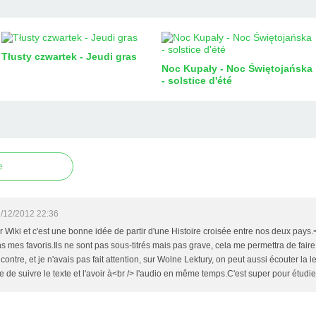
Tłusty czwartek - Jeudi gras
Noc Kupały - Noc Świętojańska
- solstice d'été
e
/12/2012 22:36
sur Wiki et c'est une bonne idée de partir d'une Histoire croisée entre nos deux pays.
es favoris.Ils ne sont pas sous-titrés mais pas grave, cela me permettra de faire s
contre, et je n'avais pas fait attention, sur Wolne Lektury, on peut aussi écouter la le
 de suivre le texte et l'avoir à<br /> l'audio en même temps.C'est super pour étudie