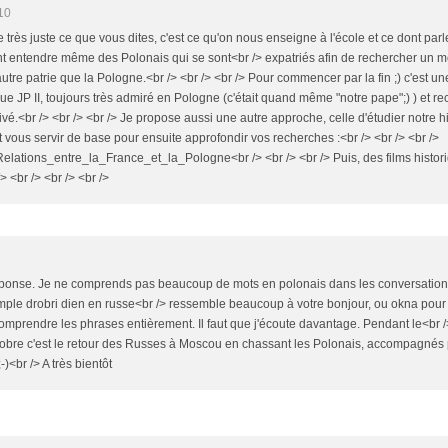
10
ve très juste ce que vous dites, c'est ce qu'on nous enseigne à l'école et ce dont par
t entendre même des Polonais qui se sont<br /> expatriés afin de rechercher un mei
utre patrie que la Pologne.<br /> <br /> <br /> Pour commencer par la fin ;) c'est un
clue JP II, toujours très admiré en Pologne (c'était quand même "notre pape";) ) et 
vé.<br /> <br /> <br /> Je propose aussi une autre approche, celle d'étudier notre
 vous servir de base pour ensuite approfondir vos recherches :<br /> <br /> <br />
/Relations_entre_la_France_et_la_Pologne<br /> <br /> <br /> Puis, des films histor
> <br /> <br /> <br />
réponse. Je ne comprends pas beaucoup de mots en polonais dans les conversation
ple drobri dien en russe<br /> ressemble beaucoup à votre bonjour, ou okna pour la
 comprendre les phrases entièrement. Il faut que j'écoute davantage. Pendant le<br 
octobre c'est le retour des Russes à Moscou en chassant les Polonais, accompagnés 
-)<br /> A très bientôt