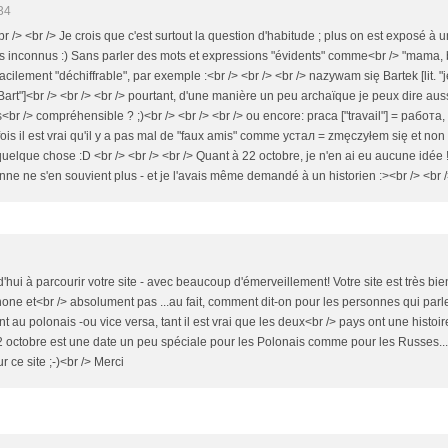
34
<br /> <br /> Je crois que c'est surtout la question d'habitude ; plus on est exposé à
 inconnus :) Sans parler des mots et expressions "évidents" comme<br /> "mama, bra
acilement "déchiffrable", par exemple :<br /> <br /> <br /> nazywam się Bartek [lit. 
Bart"]<br /> <br /> <br /> pourtant, d'une manière un peu archaïque je peux dire 
s<br /> compréhensible ? ;)<br /> <br /> <br /> ou encore: praca ["travail"] = работа, m
efois il est vrai qu'il y a pas mal de "faux amis" comme устал = zmęczyłem się et non (
uelque chose :D <br /> <br /> <br /> Quant à 22 octobre, je n'en ai eu aucune idée !
e ne s'en souvient plus - et je l'avais même demandé à un historien :><br /> <br />
ui à parcourir votre site - avec beaucoup d'émerveillement! Votre site est très bien 
one et<br /> absolument pas ...au fait, comment dit-on pour les personnes qui parl
au polonais -ou vice versa, tant il est vrai que les deux<br /> pays ont une histoi
ctobre est une date un peu spéciale pour les Polonais comme pour les Russes...<b
r ce site ;-)<br /> Merci