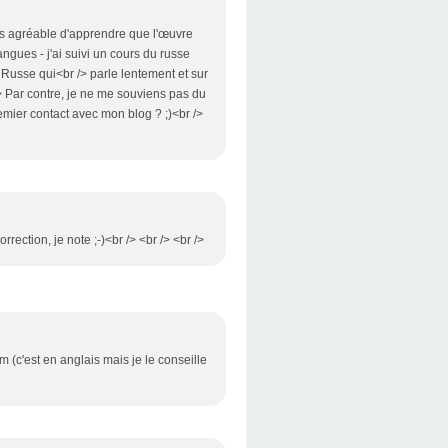
très agréable d'apprendre que l'œuvre
angues - j'ai suivi un cours du russe
 Russe qui<br /> parle lentement et sur
/> Par contre, je ne me souviens pas du
emier contact avec mon blog ? ;)<br />
rection, je note ;-)<br /> <br /> <br />
om (c'est en anglais mais je le conseille