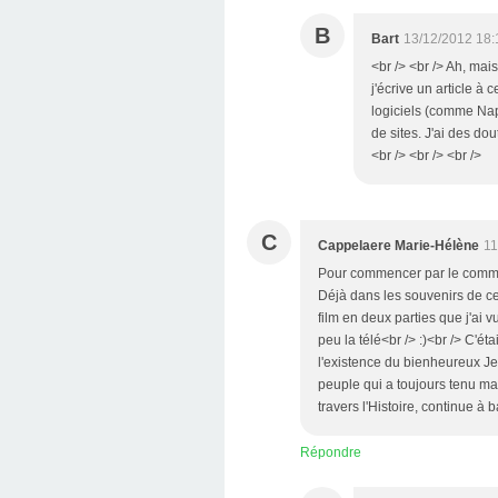
B
Bart
13/12/2012 18:
<br /> <br /> Ah, mais 
j'écrive un article à 
logiciels (comme Nap
de sites. J'ai des do
<br /> <br /> <br />
C
Cappelaere Marie-Hélène
11
Pour commencer par le commenc
Déjà dans les souvenirs de ce 
film en deux parties que j'ai v
peu la télé<br /> :)<br /> C'ét
l'existence du bienheureux Jea
peuple qui a toujours tenu ma
travers l'Histoire, continue à ba
Répondre