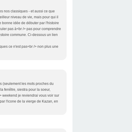
les nos classiques - et aussi ce que
lleur niveau de vie, mais pour qui il
e bonne idée de débuter par l'histoire
reculer pas à<br /> pas pour comprendre
 histoire commune. Ci-dessous un lien
iques ce n'est pas<br /> non plus une
s (seulement les mots proches du
 fenêtre, siestra pour la soeur,
/> weekend je reviendrai vous voir sur
par l'icone de la vierge de Kazan, en