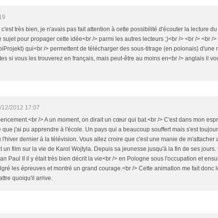
19
c'est très bien, je n'avais pas fait attention à cette possibilité d'écouter la lecture du 
ce sujet pour propager cette idée<br /> parmi les autres lecteurs ;)<br /> <br /> <br />
iProjekt) qui<br /> permettent de télécharger des sous-titrage (en polonais) d'une 
utes si vous les trouverez en français, mais peut-être au moins en<br /> anglais il vou
/12/2012 17:07
ement.<br /> A un moment, on dirait un cœur qui bat.<br /> C'est dans mon esprit 
que j'ai pu apprendre à l'école. Un pays qui a beaucoup souffert mais s'est toujours
u l'hiver dernier à la télévision. Vous allez croire que c'est une manie de m'attacher 
ait un film sur la vie de Karol Wojtyla. Depuis sa jeunesse jusqu'à la fin de ses jours
n Paul II il y était très bien décrit la vie<br /> en Pologne sous l'occupation et ens
lgré les épreuves et montré un grand courage.<br /> Cette animation me fait donc 
ttre quoiqu'il arrive.