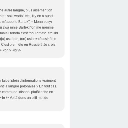
 une autre langue, plus aisément on
t, sok, woda" etc., il y en a aussi
"je m'appelle Bartek"] = Меня зовут
aussi zwą mnie Bartek ["on me nomme
ais ! robota c'est "boulot" etc. etc.<br
ja) ustałem, (on) ustał = réussir à se
 C'est bien fêté en Russie ? Je crois
 <br /> <br />
fait et plein d'informations vraiment
ent la langue polonaise ? En tout cas,
re commune, disons, plutôt riche en
r /> Voilà donc un p'tit mot de