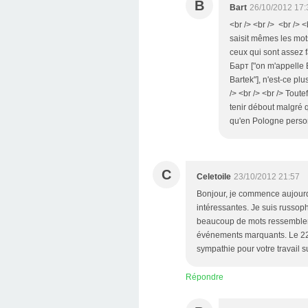
B
Bart
26/10/2012 17:
<br /> <br /> <br /> 
saisit mêmes les mots
ceux qui sont assez f
Барт ["on m'appelle 
Bartek"], n'est-ce plu
/> <br /> <br /> Tout
tenir débout malgré q
qu'en Pologne personn
C
Celetoile
23/10/2012 21:57
Bonjour, je commence aujourd'h
intéressantes. Je suis russoph
beaucoup de mots ressemblent 
événements marquants. Le 22 o
sympathie pour votre travail su
Répondre