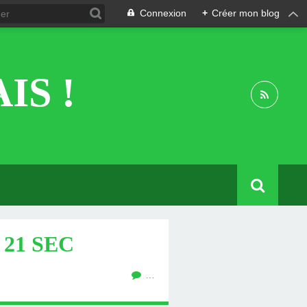
Connexion
+
Créer mon blog
IS !
 21 SEC
…