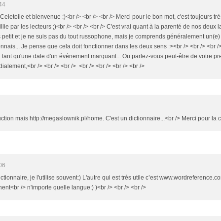
44
 Celetoile et bienvenue :)<br /> <br /> <br /> Merci pour le bon mot, c'est toujours 
lie par les lecteurs ;)<br /> <br /> <br /> C'est vrai quant à la parenté de nos deux l
ès petit et je ne suis pas du tout russophone, mais je comprends généralement un(e)
nais... Je pense que cela doit fonctionner dans les deux sens :><br /> <br /> <br 
n tant qu'une date d'un événement marquant... Ou parlez-vous peut-être de votre pr
dialement,<br /> <br /> <br /> <br /> <br /> <br /> <br />
tion mais http://megaslownik.pl/home. C'est un dictionnaire...<br /> Merci pour la cor
06
ctionnaire, je l'utilise souvent:) L'autre qui est très utile c’est www.wordreference.c
ent<br /> n'importe quelle langue:) )<br /> <br /> <br />