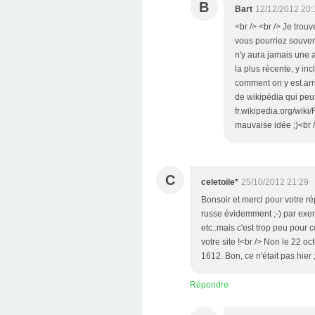
B
Bart
12/12/2012 20:
<br /> <br /> Je trou
vous pourriez souven
n'y aura jamais une a
la plus récente, y in
comment on y est arri
de wikipédia qui peut
fr.wikipedia.org/wiki
mauvaise idée ;)<br /
C
celetoile*
25/10/2012 21:29
Bonsoir et merci pour votre 
russe évidemment ;-) par exem
etc..mais c'est trop peu pour
votre site !<br /> Non le 22 
1612. Bon, ce n'était pas hier ;
Répondre