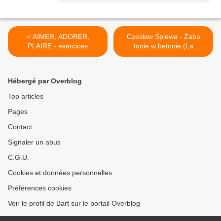
< AIMER, ADORER,
Czesław Śpiewa - Żaba
PLAIRE - exercices
tonie w betonie (La
grenouille s’immerge dans
le béton) >
Hébergé par Overblog
Top articles
Pages
Contact
Signaler un abus
C.G.U.
Cookies et données personnelles
Préférences cookies
Voir le profil de Bart sur le portail Overblog