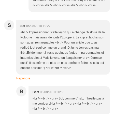
son nom l’indique - de l’Insurrection).<br /> <br /> <br
/> <br /> <br /> <br /> <br /> <br /> <br /> <br />
S
Sof
05/08/2010 19:27
<br /> Impressionnant cette leçon qui a changé l'histoire de la
Pologne mais aussi de toute l'Europe :(. Le clip et la chanson
sont aussi remarquables.<br /> Pour un article que tu as
rédigé tout seul comme un grand :D, tu ne t'en es pas mal
tiré...Evidemment,il reste quelques fautes impardonnables et
inadmissibles ;) Mais tu vois, ton français ne<br /> régresse
pas:P, il est même de plus en plus agréable à lire...si cela est
encore possible :).<br /> <br /> <br />
Répondre
B
Bart
06/08/2010 20:53
<br /> <br /> <br /> Sof, comme d'hab, n’hésite pas à
me corriger :]<br /> <br /> <br /> <br /> <br /> <br />
<br /> <br /> <br />