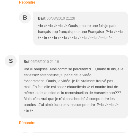
Répondre
B
Bart
06/08/2010 21:28
<br /> <br /> <br /> Ouais, encore une fois je parle
français trop français pour une Française ;P<br /> <br
/> <br /> <br /> <br /> <br /> <br /> <br /> <br />
S
Sof
06/08/2010 21:19
<br /> ooopsss...Nos comm se percutent :D...Quand tu dis, elle
est assez scrappeuse, tu parle de la vidéo
évidemment...Ouais, la vidéo, je l'ai vraiment trouvé pas
mal...En fait, elle est assez chouette<br /> et montre tout de
même la destruction et la reconstruction de Varsovie non???
Mais, c'est vrai que je n'ai pas cherché à comprendre les
paroles...J'ai aimé écouter sans comprendre :P<br /> <br />
<br />
Répondre