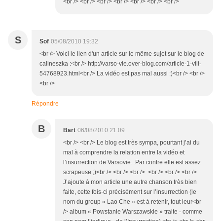
<br /> <br /> <br /> <br /> <br /> <br /> <br />
S
Sof
05/08/2010 19:32
<br /> Voici le lien d'un article sur le même sujet sur le blog de
calineszka :<br /> http://varso-vie.over-blog.com/article-1-viii-
54768923.html<br /> La vidéo est pas mal aussi :)<br /> <br />
<br />
Répondre
B
Bart
06/08/2010 21:09
<br /> <br /> Le blog est très sympa, pourtant j’ai du
mal à comprendre la relation entre la vidéo et
l’insurrection de Varsovie...Par contre elle est assez
scrapeuse ;)<br /> <br /> <br /> <br /> <br /> <br />
J’ajoute à mon article une autre chanson très bien
faite, cette fois-ci précisément sur l’insurrection (le
nom du group « Lao Che » est à retenir, tout leur<br
/> album « Powstanie Warszawskie » traite - comme