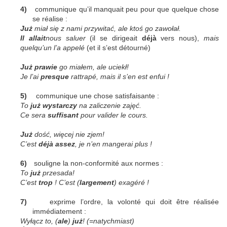
4)
communique qu’il manquait peu pour que quelque chose
se réalise :
Już
miał się z nami przywitać, ale ktoś go zawoł
ał.
Il allait
nous saluer
(il se dirigeait
d
éjà
vers nous),
mais
quelqu’un l’a appelé
(et il s’est détourné)
Już
prawie
go miałem, ale uciekł!
Je l’ai
presque
rattrapé, mais il s’en est enfui !
5)
communique une chose satisfaisante :
To
już
wystarczy
na zaliczenie zajęć.
Ce sera
suffisant
pour valider le cours.
Już
dość, więcej nie zjem!
C’est
d
éjà assez
, je n’en mangerai plus !
6)
souligne la non-conformité
aux normes :
To
ju
ż
przesada!
C’est
trop
! C’est (
largement
) exagéré
!
7)
exprime l’ordre, la volonté qui doit être réalisée
immédiatement :
Wyłącz to, (
ale
)
już
! (=natychmiast)