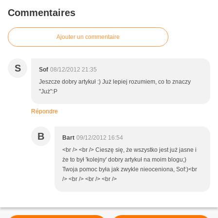
Commentaires
Ajouter un commentaire
S
Sof
08/12/2012 21:35
Jeszcze dobry artykuł :) Już lepiej rozumiem, co to znaczy
"Już":P
Répondre
B
Bart
09/12/2012 16:54
<br /> <br /> Cieszę się, że wszystko jest już jasne i
że to był 'kolejny' dobry artykuł na moim blogu;)
Twoja pomoc była jak zwykle nieoceniona, Sof:)<br
/> <br /> <br /> <br />