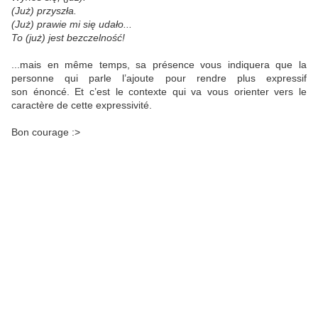
(Już) przyszła.
(Już) prawie mi się udało...
To (już) jest bezczelność!
...mais en même temps, sa présence vous indiquera que la
personne qui parle l’ajoute pour rendre plus expressif
son énoncé. Et c’est le contexte qui va vous orienter vers le
caract
ère de cette expressivité.
Bon courage :
>