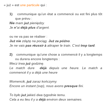
« ju
ż
» est
une particule
qui :
1)
communique qu
’un état a commencé ou est fini plus tôt
que prévu :
Nie
mam
już
pieniędzy.
Je
n’
ai
déjà
plus
d’argent.
ou ne va pas se r
éaliser :
Już nie
zdążę na pociąg.
Już za późno
.
Je ne vais
pas réussir à
attraper le train. C’est
trop tard
.
2)
communique
qu'une chose a commencé il y a longtemps
ou durera encore longtemps :
Mecz trwa
już
godzinę.
Le match dure
d
éjà
depuis une heure. Le match a
commencé il y a déjà une heure
Momencik,
ju
ż
zaraz kończymy.
Encore un instant (svp), nous avons
presque
fini.
To było
już
jakieś dwa tygodnie temu.
Cela a eu lieu
il y a
d
éjà
environ deux semaines.