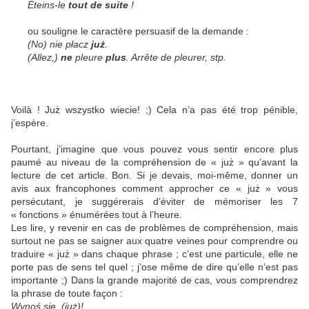
Éteins-le
tout de suite
!
ou souligne le caractère persuasif de la demande :
(No) nie p
łacz
już
.
(Allez,)
ne
pleure
plus
. Arr
ête de pleurer, stp.
Voilà !
Już wszystko wiecie! ;) Cela n’a pas
été trop pénible,
j’espère.
Pourtant, j’imagine que vous pouvez vous sentir encore plus
paumé au niveau de la compréhension de « już » qu’avant la
lecture de cet article. Bon. Si je devais, moi-même, donner un
avis aux francophones comment approcher ce « już
» vous
persécutant, je suggérerais d’éviter de mémoriser les 7
« fonctions » énumérées tout à l’heure.
Les lire, y revenir en cas de problèmes de compréhension, mais
surtout ne pas se saigner aux quatre veines pour comprendre ou
traduire « ju
ż
» dans chaque phrase ; c’est une particule, elle ne
porte pas de sens tel quel ; j’ose même de dire qu’elle n’est pas
importante ;) Dans la grande majorité de cas, vous comprendrez
la phrase de toute façon :
Wynoś się, (już)!