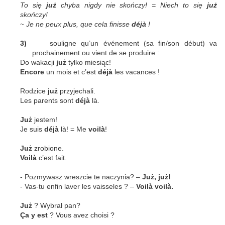
To się
już
chyba nigdy nie skończy! = Niech to się
już
skończy!
~ Je ne peux plus, que cela finisse
d
éjà
!
3)
souligne qu’un
événement (sa fin
/
son début) va
prochainement ou vient de se produire :
Do wakacji
już
tylko miesiąc!
Encore
un mois et c’est
d
éjà
les vacances !
Rodzice
już
przyjechali.
Les parents sont
déjà
là.
Już
jestem!
Je suis
déjà
là! = Me
voilà
!
Już
zrobione.
Voilà
c’est fait.
- Pozmywasz wreszcie te naczynia? –
Już, już!
- Vas-tu enfin laver les vaisseles ? –
Voil
à voilà.
Już
? Wybrał pan?
Ça y est
? Vous avez choisi ?