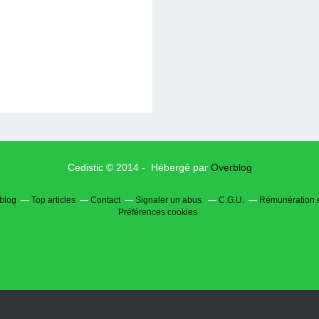
Cedistic © 2014 - Hébergé par
Overblog
rblog
Top articles
Contact
Signaler un abus
C.G.U.
Rémunération e
Préférences cookies