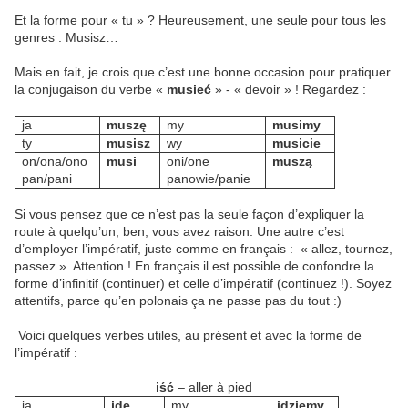
Et la forme pour « tu » ? Heureusement, une seule pour tous les
genres : Musisz…
Mais en fait, je crois que c’est une bonne occasion pour pratiquer
la conjugaison du verbe «
musieć
» - « devoir » ! Regardez :
ja
muszę
my
musimy
ty
musisz
wy
musicie
on/ona/ono
musi
oni/one
muszą
pan/pani
panowie/panie
Si vous pensez que ce n’est pas la seule façon d’expliquer la
route à quelqu’un, ben, vous avez raison. Une autre c’est
d’employer l’impératif, juste comme en français : « allez, tournez,
passez ». Attention ! En français il est possible de confondre la
forme d’infinitif (continuer) et celle d’impératif (continuez !). Soyez
attentifs, parce qu’en polonais ça ne passe pas du tout :)
Voici quelques verbes utiles, au présent et avec la forme de
l’impératif :
iść
– aller à pied
ja
idę
my
idziemy