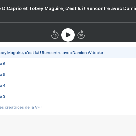
 DiCaprio et Tobey Maguire, c'est lui ! Rencontre avec Dam
bey Maguire, c'est lui ! Rencontre avec Damien Witecka
e 6
e 5
e 4
e 3
s créatrices de la VF !
e 2
e 1