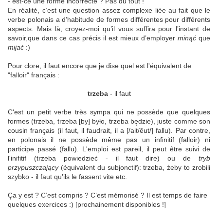
- est-ce une forme incorrecte ? Pas du tout !
En réalité, c’est une question assez complexe liée au fait que le
verbe polonais a d’habitude de formes différentes pour différents
aspects. Mais là, croyez-moi qu’il vous suffira pour l’instant de
savoir,que dans ce cas précis il est mieux d’employer
minąć
que
mijać
:)
Pour clore, il faut encore que je dise quel est l'équivalent de
"falloir" français :
trzeba
- il faut
C'est un petit verbe très sympa qui ne possède que quelques
formes (trzeba, trzeba [by] było, trzeba będzie), juste comme son
cousin français (il faut, il faudrait, il a [/ait/êut/] fallu). Par contre,
en polonais il ne possède même pas un infinitif (falloir) ni
participe passé (fallu). L'emploi est pareil, il peut être suivi de
l'inifitif (trzeba powiedzieć - il faut dire) ou de
tryb
przypuszczający
(équivalent du subjonctif): trzeba, żeby to zrobili
szybko - il faut qu'ils le fassent vite etc.
Ça y est ? C’est compris ? C’est mémorisé ? Il est temps de faire
quelques exercices :) [prochainement disponibles !]