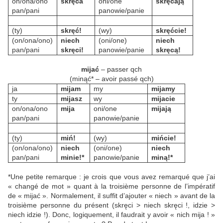
on/ona/ono
skręca
oni/one
skręcają
pan/pani
panowie/panie
(ty)
skręć!
(wy)
skręćcie!
(on/ona/ono)
niech
(oni/one)
niech
pan/pani
skręci!
panowie/panie
skręcą!
mijać
– passer qch
(minąć* – avoir passé qch)
ja
mijam
my
mijamy
ty
mijasz
wy
mijacie
on/ona/ono
mija
oni/one
mijają
pan/pani
panowie/panie
(ty)
miń!
(wy)
mińcie!
(on/ona/ono)
niech
(oni/one)
niech
pan/pani
minie!*
panowie/panie
miną!*
*Une petite remarque : je crois que vous avez remarqué que j’ai
« changé de mot » quant à la troisième personne de l’impératif
de « mijać ». Normalement, il suffit d’ajouter « niech » avant de la
troisième personne du présent (skręci > niech skręci !, idzie >
niech idzie !). Donc, logiquement, il faudrait y avoir « nich mija ! »