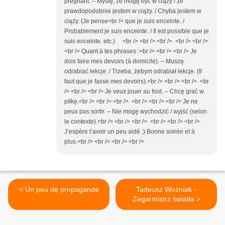
pregnant. – Myślę, że mogę być w ciąży / że
prawdopodobnie jestem w ciąży. / Chyba jestem w
ciąży. (Je pense<br /> que je suis enceinte. /
Probablement je suis enceinte. / Il est possible que je
suis enceinte. etc.) <br /> <br /> <br /> <br /> <br />
<br /> Quant à tes phrases :<br /> <br /> <br /> Je
dois faire mes devoirs (à domicile). – Muszę
odrabiać lekcje. / Trzeba, żebym odrabiał lekcje. (Il
faut que je fasse mes devoirs).<br /> <br /> <br /> <br
/> <br /> <br /> Je veux jouer au foot. – Chcę grać w
piłkę.<br /> <br /> <br /> <br /> <br /> <br /> Je ne
peux pas sortir. – Nie mogę wychodzić / wyjść (selon
le contexte).<br /> <br /> <br /> <br /> <br /> <br />
J’espère t’avoir un peu aidé :) Bonne soirée et à
plus.<br /> <br /> <br /> <br />
< Un peu de propagande
Tadeusz Woźniak -
Zegarmistrz światła >