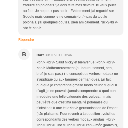
traduire en polonais : je dois faire mes devoirs Je veux jouer
au foot. Je ne peux pas sortir... Evidemment j'ai regardé sur
Google mais comme je ne connais<br /> pas du tout le
polonais, j'ai quelques doutes. Bien amicalement. Nicky<br />
<br /> <br />
Répondre
B
Bart
30/01/2011 18:46
<br /> <br /> Salut Nicky et bienvenue:)<br /> <br />
<br /> Malheureusement (ou heureusement, ben,
bref, je sais pas;) ) le concept des verbes modaux ne
s’applique qu’aux langues germaniques. En fait,
quoique je comprenne grosso modo de<br /> quoi il
s’agit, je ne pouvais jamais comprendre à quoi bon
introduire une telle catégorie des verbes… mais
peut-être que c’est ma mentalité polonaise qui
s’obstinait à une telle<br /> germanisation de l’esprit
;) Je plaisante. Pour revenir à ta question : voici les
correspondants des verbes modaux anglais :<br />
<br /> <br /> <br /> <br /> <br /> can – móc (pouvoir),