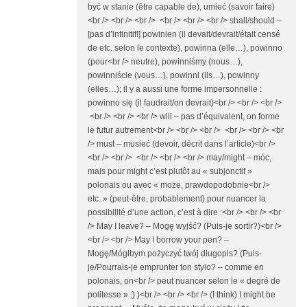
być w stanie (être capable de), umieć (savoir faire)
<br /> <br /> <br /> <br /> <br /> <br /> shall/should –
[pas d’infinitif!] powinien (il devait/devrait/était censé
de etc. selon le contexte), powinna (elle…), powinno
(pour<br /> neutre), powinniśmy (nous…),
powinniście (vous…), powinni (ils…), powinny
(elles…); il y a aussi une forme impersonnelle :
powinno się (il faudrait/on devrait)<br /> <br /> <br />
<br /> <br /> <br /> will – pas d’équivalent, on forme
le futur autrement<br /> <br /> <br /> <br /> <br /> <br
/> must – musieć (devoir, décrit dans l’article)<br />
<br /> <br /> <br /> <br /> <br /> may/might – móc,
mais pour might c’est plutôt au « subjonctif »
polonais ou avec « może, prawdopodobnie<br />
etc. » (peut-être, probablement) pour nuancer la
possibilité d’une action, c’est à dire :<br /> <br /> <br
/> May I leave? – Mogę wyjść? (Puis-je sortir?)<br />
<br /> <br /> May I borrow your pen? –
Mogę/Mógłbym pożyczyć twój długopis? (Puis-
je/Pourrais-je emprunter ton stylo? – comme en
polonais, on<br /> peut nuancer selon le « degré de
politesse » :) )<br /> <br /> <br /> (I think) I might be