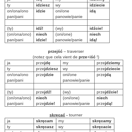
ty
idziesz
wy
idziecie
on/ona/ono
idzie
oni/one
idą
pan/pani
panowie/panie
(ty)
idź!
(wy)
idźcie!
(on/ona/ono)
niech
(oni/one)
niech
pan/pani
idzie!
panowie/panie
idą!
przejść
– traverser
(notez que cela vient de
prze
+
iść
!)
ja
prze
jdę
my
prze
jdziemy
ty
prze
jdziesz
wy
prze
jdziecie
on/ona/ono
prze
jdzie
oni/one
prze
jdą
pan/pani
panowie/panie
(ty)
prze
jdź!
(wy)
prze
jdźcie!
(on/ona/ono)
niech
(oni/one)
niech
pan/pani
prze
jdzie!
panowie/panie
prze
jdą!
skręcać
-
tourner
ja
skręcam
my
skręcamy
ty
skręcasz
wy
skręcacie