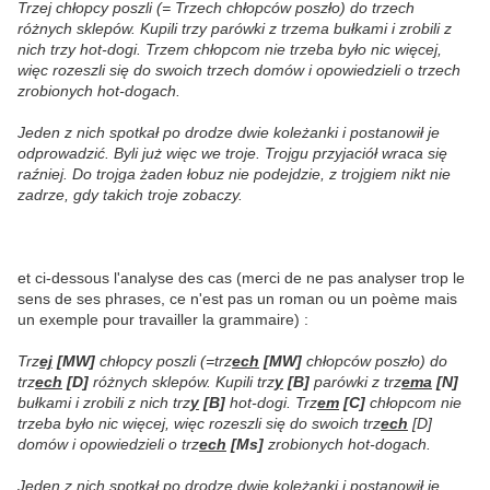
Trzej chłopcy poszli (= Trzech chłopców poszło) do trzech
różnych sklepów. Kupili trzy parówki z trzema bułkami i zrobili z
nich trzy hot-dogi. Trzem chłopcom nie trzeba było nic więcej,
więc rozeszli się do swoich trzech domów i opowiedzieli o trzech
zrobionych hot-dogach.
Jeden z nich spotkał po drodze dwie koleżanki i postanowił je
odprowadzić. Byli już więc we troje. Trojgu przyjaciół wraca się
raźniej. Do trojga żaden łobuz nie podejdzie, z trojgiem nikt nie
zadrze, gdy takich troje zobaczy.
et ci-dessous l'analyse des cas (merci de ne pas analyser trop le
sens de ses phrases, ce n'est pas un roman ou un poème mais
un exemple pour travailler la grammaire) :
Trz
ej
[MW]
chłopcy poszli (=trz
ech
[MW]
chłopców poszło) do
trz
ech
[D]
różnych sklepów. Kupili trz
y
[B]
parówki z trz
ema
[N]
bułkami i zrobili z nich trz
y
[B]
hot-dogi. Trz
em
[C]
chłopcom nie
trzeba było nic więcej, więc rozeszli się do swoich trz
ech
[D]
domów i opowiedzieli o trz
ech
[Ms]
zrobionych hot-dogach.
Jeden z nich spotkał po drodze dwie koleżanki i postanowił je