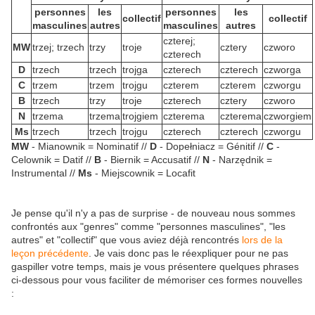
personnes
les
personnes
les
collectif
collectif
masculines
autres
masculines
autres
czter
ej
;
MW
trz
ej
; trz
ech
trz
y
tr
oj
e
czter
y
czw
or
o
czter
ech
D
trz
ech
trz
ech
tr
ojg
a
czter
ech
czter
ech
czw
org
a
C
trz
em
trz
em
tr
ojg
u
czter
em
czter
em
czw
org
u
B
trz
ech
trz
y
tr
oj
e
czter
ech
czter
y
czw
or
o
N
trz
ema
trz
ema
tr
ojgi
em
czter
ema
czter
ema
czw
orgi
em
Ms
trz
ech
trz
ech
tr
ojg
u
czter
ech
czter
ech
czw
org
u
MW
- Mianownik = Nominatif //
D
- Dopełniacz = Génitif //
C
-
Celownik = Datif //
B
- Biernik = Accusatif //
N
- Narzędnik =
Instrumental //
Ms
- Miejscownik = Locafit
Je pense qu'il n'y a pas de surprise - de nouveau nous sommes
confrontés aux "genres" comme "personnes masculines", "les
autres" et "collectif" que vous aviez déjà rencontrés
lors de la
leçon précédente
. Je vais donc pas le réexpliquer pour ne pas
gaspiller votre temps, mais je vous présentere quelques phrases
ci-dessous pour vous faciliter de mémoriser ces formes nouvelles
: