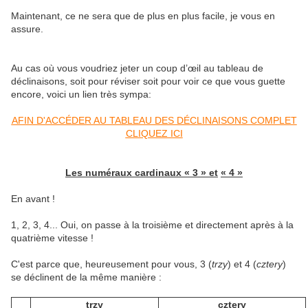
Maintenant, ce ne sera que de plus en plus facile, je vous en
assure.
Au cas où vous voudriez jeter un coup d’œil au tableau de
déclinaisons, soit pour réviser soit pour voir ce que vous guette
encore, voici un lien très sympa:
AFIN D'ACCÉDER AU TABLEAU DES DÉCLINAISONS COMPLET
CLIQUEZ ICI
Les numéraux cardinaux « 3 » et
« 4 »
En avant !
1, 2, 3, 4... Oui, on passe à la troisième et directement après à la
quatrième vitesse !
C'est parce que, heureusement pour vous, 3 (
trzy
) et 4 (
cztery
)
se déclinent de la même manière :
trzy
cztery