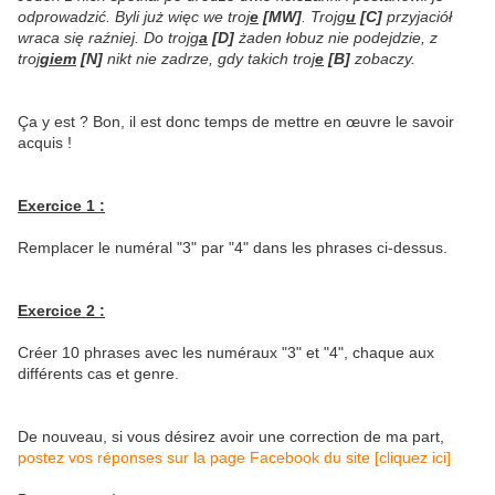
odprowadzić. Byli już więc we troj
e
[MW]
. Trojg
u
[C]
przyjaciół
wraca się raźniej. Do trojg
a
[D]
żaden łobuz nie podejdzie, z
troj
giem
[N]
nikt nie zadrze, gdy takich troj
e
[B]
zobaczy.
Ça y est ? Bon, il est donc temps de mettre en œuvre le savoir
acquis !
Exercice 1 :
Remplacer le numéral "3" par "4" dans les phrases ci-dessus.
Exercice 2 :
Créer 10 phrases avec les numéraux "3" et "4", chaque aux
différents cas et genre.
De nouveau, si
vous désirez avoir une correction de ma part,
postez vos réponses sur la page Facebook du site [cliquez ici]