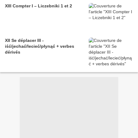
XIII Compter I – Liczebniki 1 et 2
XII Se déplacer III -
iść/jechać/lecieć/płynąć + verbes
dérivés