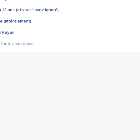
 a 13 ans (et vous l'avez ignoré)
e (littéralement)
im Rayan
 toutes les règles
s les jeux vidéo
us choquant de Rockstar ? - Le scandale BULLY
e plus moche de Steam
du RÊVE tourne au CAUCHEMAR
pendant 8 heures
it… à tort
umiliés par un jeu vidéo
ire - Final Fantasy 8