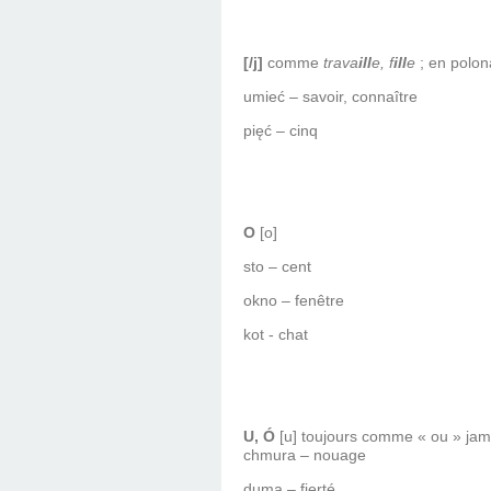
[/j]
comme
trava
ill
e, f
ill
e
; en polon
umieć – savoir, connaître
pięć – cinq
O
[o]
sto – cent
okno – fenêtre
kot - chat
U, Ó
[u] toujours comme « ou » ja
chmura – nouage
duma – fierté