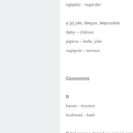
oglądać - regarder
ę [ę] p
in
, d
in
gue,
im
possible
dęby – chênes
piękna – belle, jolie
napięcie – tension
Consonnes
:
B
baran - mouton
budować - batir