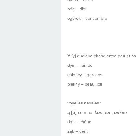
bóg – dieu
ogórek – concombre
Y
[y] quelque chose entre p
eu
et s
dym – fumée
chłopcy – garçons
piękny – beau, joli
voyelles nasales :
ą [õ]
comme
b
on
,
t
on
,
om
bre
dąb – chêne
ząb – dent