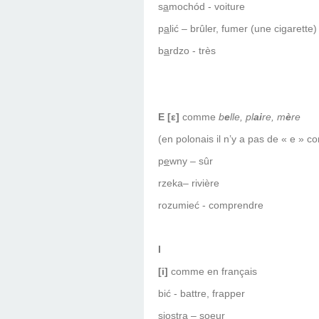
s
a
mochód - voiture
p
a
lić – brûler, fumer (une cigarette)
b
a
rdzo - très
E [ε]
comme
b
e
lle, pl
ai
re, m
è
re
(en polonais il n’y a pas de « e »
p
e
wny – sûr
rzeka– rivière
rozumieć - comprendre
I
[i]
comme en français
bić - battre, frapper
siostra – soeur