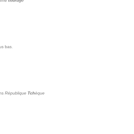
omme
courage
lus bas.
ans
République
Tch
èque