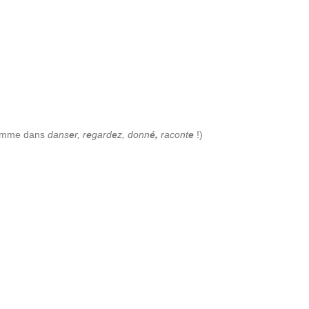
 comme dans
dans
e
r, r
e
gard
e
z, donn
é,
racont
e
!)