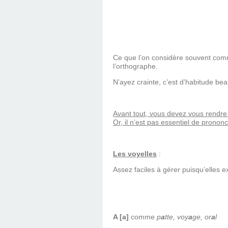
Ce que l’on considère souvent comme 
l’orthographe.
N’ayez crainte, c’est d’habitude bea
Avant tout, vous devez vous rendre 
Or, il n’est pas essentiel de prono
Les voyelles
:
Assez faciles à gérer puisqu’elles e
A [a]
comme
p
a
tte, voy
a
ge, or
a
l