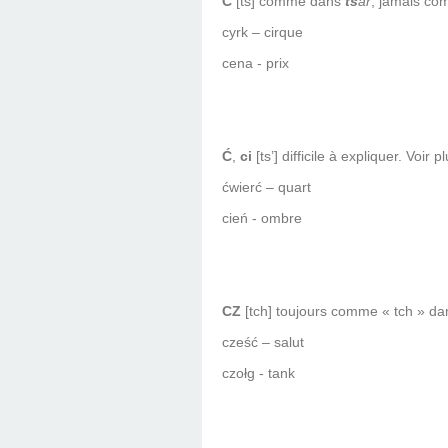
C
[ts] comme dans
ts
ar
, jamais c
cyrk – cirque
cena - prix
Ć
,
ci
[ts’] difficile à expliquer. Voir p
ćwierć – quart
cień - ombre
CZ
[tch] toujours comme « tch » d
cześć – salut
czołg - tank