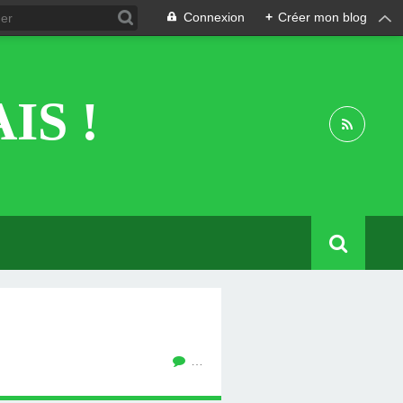
Connexion
+
Créer mon blog
IS !
…