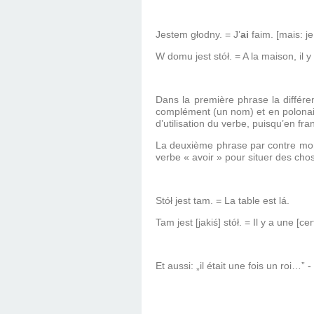
Jestem głodny. = J’
ai
faim. [mais: j
W domu jest stół. = A la maison, il y
Dans la première phrase la différen
complément (un nom) et en polonais 
d’utilisation du verbe, puisqu’en fra
La deuxième phrase par contre mont
verbe « avoir » pour situer des cho
Stół jest tam. = La table est lá.
Tam jest [jakiś] stół. = Il y a une [cer
Et aussi: „il était une fois un roi…”
- 