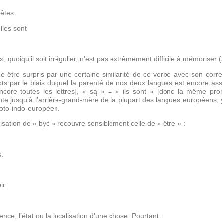
s
êtes
elles sont
quoiqu’il soit irrégulier, n’est pas extrêmement difficile à mémoriser 
tre surpris par une certaine similarité de ce verbe avec son corresp
s par le biais duquel la parenté de nos deux langues est encore assez
ncore toutes les lettres], « są » = « ils sont » [donc la même pron
onte jusqu’à l’arrière-grand-mère de la plupart des langues européens,
proto-indo-européen.
isation de « być » recouvre sensiblement celle de « être » :
s.
ir.
tence, l’état ou la localisation d’une chose. Pourtant
: