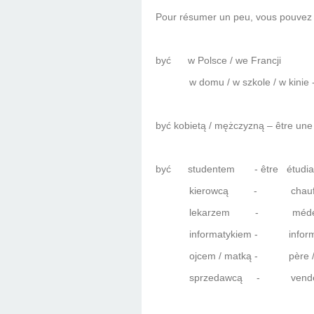
Pour résumer un peu, vous pouvez 
być
w Polsce / we Francji
w domu / w szkole / w kinie -
być kobietą / mężczyzną – être u
być
studentem
- être
étudia
kierowcą
-
chauf
lekarzem
-
méde
informatykiem -
inform
ojcem / matką -
père 
sprzedawcą
-
vend