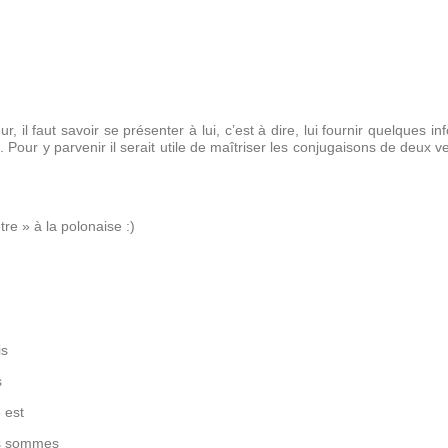
ur, il faut savoir se présenter
à lui
, c’est à dire, lui fournir quelques
ur y parvenir il serait utile de maîtriser les conjugaisons de deux ver
re » à la polonaise :)
is
s
e est
s sommes