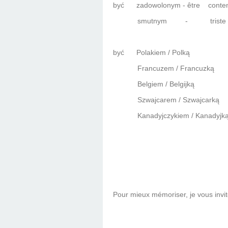
być
zadowolonym - être
conte
smutnym
-
triste
być
Polakiem / Polką
Francuzem / Francuzką
Belgiem / Belgijką
Szwajcarem / Szwajcarką
Kanadyjczykiem / Kanadyjką
Pour mieux mémoriser, je vous invi