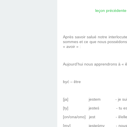
leçon précédente
Après savoir salué notre interlocute
sommes et ce que nous possédons. Po
« avoir » :
Aujourd’hui nous apprendrons à « êt
być – être
[ja]
jestem
- je su
[ty]
jesteś
- tu e
[on/ona/ono]
jest
- il/ell
[my]
jesteśmy
- nou