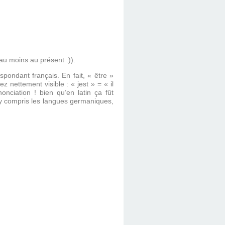
(au moins au présent :)).
ondant français. En fait, « être »
 nettement visible : « jest » = « il
onciation ! bien qu’en latin ça fût
 y compris les langues germaniques,