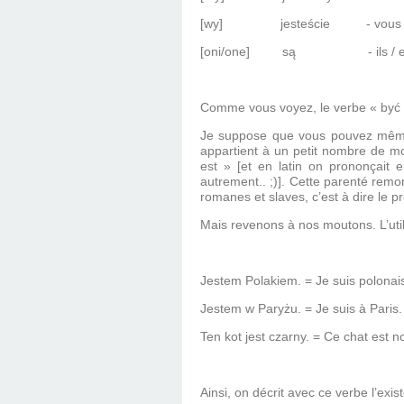
[wy]
jesteście
- vou
[oni/one]
są
- ils / 
Comme vous voyez, le verbe « być », 
Je suppose que vous pouvez même ê
appartient
à
un petit nombre de mot
est » [et en latin on prononçait e
autrement.. ;)]. Cette parenté rem
romanes et slaves, c’est à dire le 
Mais revenons à nos moutons. L’util
Jestem Polakiem. = Je suis polonai
Jestem w Paryżu. = Je suis à Paris.
Ten kot jest czarny. = Ce chat est no
Ainsi, on décrit avec ce verbe l’exis