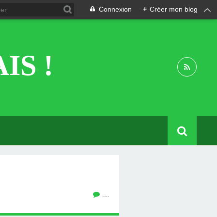
Connexion
+
Créer mon blog
IS !
…