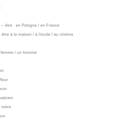
:
– être
en Pologne / en France
 être à la maison / à l’école / au cinéma
ne femme / un homme
nt
feur
cin
aticien
/ mère
eur