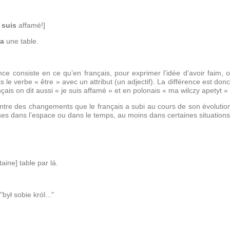
e
suis
affamé!]
a
une table.
ce consiste en ce qu’en français, pour exprimer l’idée d’avoir faim, o
le verbe « être » avec un attribut (un adjectif). La différence est donc
nçais on dit aussi « je suis affamé » et en polonais « ma wilczy apetyt » 
re des changements que le français a subi au cours de son évolution e
ses dans l’espace ou dans le temps, au moins dans certaines situations
taine] table par lá.
"był sobie król..."