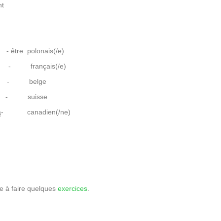
nt
- être polonais(/e)
-
français(/e)
-
belge
-
suisse
-
canadien(/ne)
te à faire quelques
exercices
.