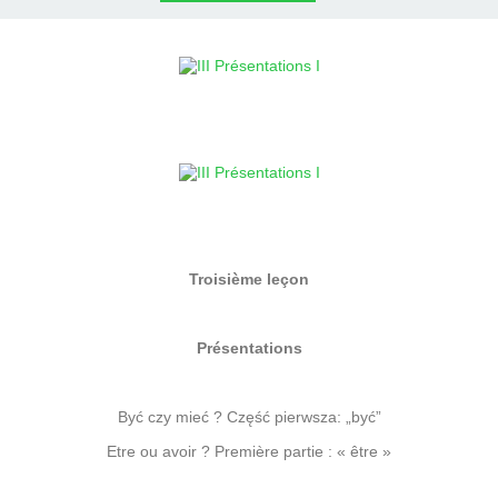
Troisième leçon
Présentations
Być czy mieć ? Część pierwsza: „być”
Etre ou avoir ? Première partie : « être »