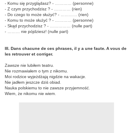
- Komu się przyglądasz? - ………… (personne)
- Z czym przychodzisz ? - ………… (rien)
- Do czego to może służyć? - ………… (rien)
- Komu to może służyć ? - ………… (personne)
- Skąd przychodzisz ? - …………… (nulle part)
- ……… nie pójdziesz! (nulle part)
III. Dans chacune de ces phrases, il y a une faute. A vous de
les retrouver et corriger.
Zawsze nie lubiłem teatru.
Nie rozmawiałem o tym z nikomu.
Moi rodzice wyjeżdżają nigdzie na wakacje.
Nie jadłem jeszcze dziś obiad.
Nauka polskiemu to nie zawsze przyjemność.
Wiem, że nikomu nie wiem.