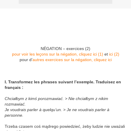
NÉGATION – exercices (2)
pour voir les leçons sur la négation, cliquez ici (1)
et
ici (2)
pour d’
autres exercices sur la négation, cliquez ici
I. Transformez les phrases suivant l’exemple. Traduisez en
français :
Chciałbym z kimś porozmawiać. > Nie chciałbym z nikim
rozmawiać.
Je voudrais parler à quelqu’un. > Je ne voudrais parler à
personne.
Trzeba czasem coś mądrego powiedzieć, żeby ludzie nie uważali