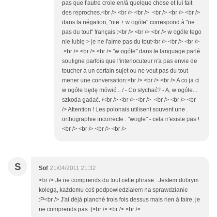
pas que l'autre croie en/à quelque chose et lui fait
des reproches.<br /> <br /> <br /> <br /> <br /> <br />
dans la négation, "nie + w ogóle" correspond à "ne ...
pas du tout" français :<br /> <br /> <br /> w ogóle tego
nie lubię > je ne l'aime pas du tout<br /> <br /> <br />
<br /> <br /> <br /> "w ogóle" dans le language parlé
souligne parfois que l'interlocuteur n'a pas envie de
toucher à un certain sujet ou ne veut pas du tout
mener une conversation:<br /> <br /> <br /> A co ja ci
w ogóle będę mówić... / - Co słychać? - A, w ogóle...
szkoda gadać. /<br /> <br /> <br /> <br /> <br /> <br
/> Attention ! Les polonais utilisent souvent une
orthographie incorrecte : "wogle" - cela n'existe pas !
<br /> <br /> <br /> <br />
S
Sof
21/04/2011 21:32
<br /> Je ne comprends du tout cette phrase : Jestem dobrym
kolegą, każdemu coś podpowiedziałem na sprawdzianie
:P<br /> J'ai déjà planché trois fois dessus mais rien à faire, je
ne comprends pas :(<br /> <br /> <br />