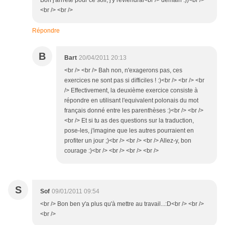
Bon j'arrrête pour ce soir, j'y reviendrai<br /> demain :))<br />
<br /> <br />
Répondre
B
Bart
20/04/2011 20:13
<br /> <br /> Bah non, n'exagerons pas, ces
exercices ne sont pas si difficiles ! :)<br /> <br /> <br
/> Effectivement, la deuxième exercice consiste à
répondre en utilisant l'equivalent polonais du mot
français donné entre les parenthèses :)<br /> <br />
<br /> Et si tu as des questions sur la traduction,
pose-les, j'imagine que les autres pourraient en
profiter un jour ;)<br /> <br /> <br /> Allez-y, bon
courage :)<br /> <br /> <br /> <br />
S
Sof
09/01/2011 09:54
<br /> Bon ben y'a plus qu'à mettre au travail...:D<br /> <br />
<br />