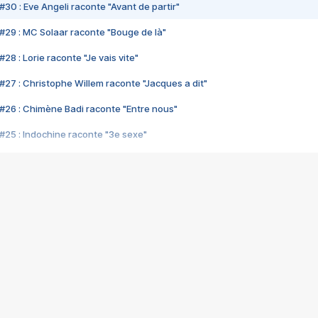
#30 : Eve Angeli raconte "Avant de partir"
#29 : MC Solaar raconte "Bouge de là"
28 : Lorie raconte "Je vais vite"
#27 : Christophe Willem raconte "Jacques a dit"
#26 : Chimène Badi raconte "Entre nous"
#25 : Indochine raconte "3e sexe"
#24 : Zaho raconte "C'est chelou"
#23 : Patrick Bruel raconte "Au café des délices"
#22 : Kyo raconte "Le chemin"
#21 : Nolwenn Leroy raconte "Cassé"
#20 : Patrick Hernandez raconte "Born to be alive"
#19 : Lorie raconte "Près de moi"
#18 : Michael Jones raconte "A nos actes manqués" (avec Jean-Jacque