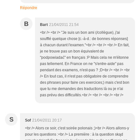
Répondre
B
Bart
21/04/2011 21:54
<br /> <br /> "Je suis un bon ami (/collègue), j'ai
soufflé quelque chose [c.-à-d.: de bonnes réponses]
à chacun durant l'examen."<br /> <br /> <br /> En fait,
je ne trouve pas un bon équivalent de
"podpowiadać" en français :P Mais cela ne m'étonne
pas tellement. En France on ne "s'entre-aide" pas
pendant des examens, n'est-pas ? ;D<br /> <br /> <br
/> En tout cas, il n'est pas obligatoire de comprendre
des phrases pour faire ces exercices;) mais c'est bon
que tu me demandes des traductions là ou je n'ai
pas prévu des difficultés.<br /> <br /> <br /> <br />
S
Sof
21/04/2011 20:17
<br /> Alors ce soir, c'est soirée polonais ;)<br /> Alors allons-y
pour les questions :<br /> La première : à la question skąd