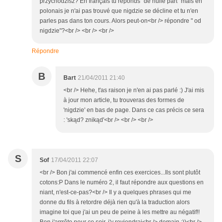
przychodzisz? En français tu réponds "de nulle part" mais en
polonais je n'ai pas trouvé que nigdzie se décline et tu n'en
parles pas dans ton cours. Alors peut-on<br /> répondre " od
nigdzie"?<br /> <br /> <br />
Répondre
B
Bart
21/04/2011 21:40
<br /> Hehe, t'as raison je n'en ai pas parlé :) J'ai mis
à jour mon article, tu trouveras des formes de
'nigdzie' en bas de page. Dans ce cas précis ce sera
: 'skąd? znikąd'<br /> <br /> <br />
S
Sof
17/04/2011 22:07
<br /> Bon j'ai commencé enfin ces exercices...Ils sont plutôt
cotons:P Dans le numéro 2, il faut répondre aux questions en
niant, n'est-ce-pas?<br /> Il y a quelques phrases qui me
donne du fils à retordre déjà rien qu'à la traduction alors
imagine toi que j'ai un peu de peine à les mettre au négatif!!