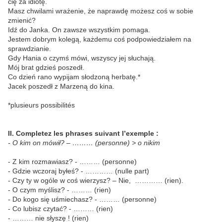
cię za idiotę.
Masz chwilami wrażenie, że naprawdę możesz coś w sobie
zmienić?
Idź do Janka. On zawsze wszystkim pomaga.
Jestem dobrym kolegą, każdemu coś podpowiedziałem na
sprawdzianie.
Gdy Hania o czymś mówi, wszyscy jej słuchają.
Mój brat gdzieś poszedł.
Co dzień rano wypijam słodzoną herbatę.*
Jacek poszedł z Marzeną do kina.
*plusieurs possibilités
II. Completez les phrases suivant l’exemple :
- O kim on mówił? – ……… (personne) > o nikim
- Z kim rozmawiasz? - ……… (personne)
- Gdzie wczoraj byłeś? - ………… (nulle part)
- Czy ty w ogóle w coś wierzysz? – Nie,
………… (rien).
- O czym myślisz? - ……… (rien)
- Do kogo się uśmiechasz? - ……… (personne)
- Co lubisz czytać? - ……… (rien)
- ……… nie słyszę ! (rien)