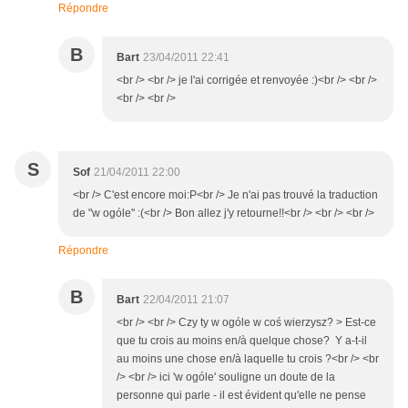
Répondre
B
Bart
23/04/2011 22:41
<br /> <br /> je l'ai corrigée et renvoyée :)<br /> <br />
<br /> <br />
S
Sof
21/04/2011 22:00
<br /> C'est encore moi:P<br /> Je n'ai pas trouvé la traduction
de "w ogóle" :(<br /> Bon allez j'y retourne!!<br /> <br /> <br />
Répondre
B
Bart
22/04/2011 21:07
<br /> <br /> Czy ty w ogóle w coś wierzysz? > Est-ce
que tu crois au moins en/à quelque chose? Y a-t-il
au moins une chose en/à laquelle tu crois ?<br /> <br
/> <br /> ici 'w ogóle' souligne un doute de la
personne qui parle - il est évident qu'elle ne pense