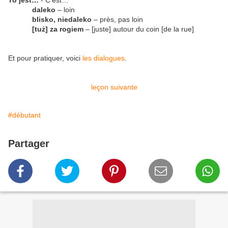
To jest…
- C’est…
daleko
– loin
blisko
, niedaleko
– près, pas loin
[tuż] za rogiem
– [juste] autour du coin [de la rue]
Et pour pratiquer, voici
les dialogues
.
leçon suivante
#débutant
Partager