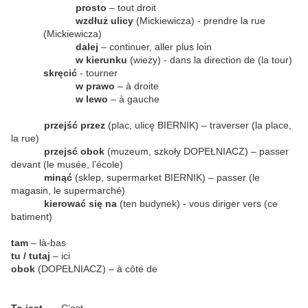
prosto
– tout droit
wzdłuż ulicy
(Mickiewicza) - prendre la rue
(Mickiewicza)
dalej
– continuer, aller plus loin
w kierunku
(wieży) - dans la direction de (la tour)
skręcić
- tourner
w prawo
– à droite
w lewo
– à gauche
przejść przez
(plac, ulicę BIERNIK) – traverser (la place,
la rue)
przejsć obok
(muzeum, szkoły DOPEŁNIACZ) – passer
devant (le musée, l’école)
minąć
(sklep, supermarket BIERNIK) – passer (le
magasin, le supermarché)
kierować się na
(ten budynek) - vous diriger vers (ce
batiment)
tam
– là-bas
tu / tutaj
– ici
obok
(DOPEŁNIACZ) – à côté de