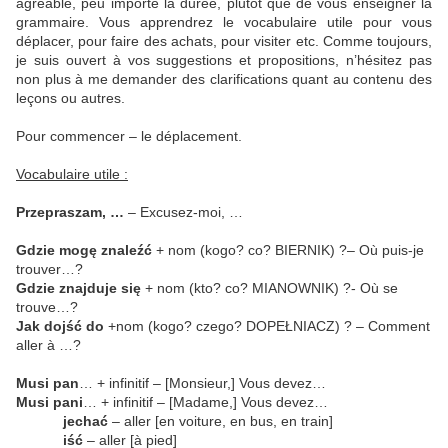
agréable, peu importe la durée, plutôt que de vous enseigner la
grammaire. Vous apprendrez le vocabulaire utile pour vous
déplacer, pour faire des achats, pour visiter etc. Comme toujours,
je suis ouvert à vos suggestions et propositions, n’hésitez pas
non plus à me demander des clarifications quant au contenu des
leçons ou autres.
Pour commencer – le déplacement.
Vocabulaire utile :
Przepraszam, …
– Excusez-moi, …
Gdzie mogę znaleźć
+ nom (kogo? co? BIERNIK) ?– Où puis-je
trouver…?
Gdzie znajduje się
+ nom (kto? co? MIANOWNIK) ?- Où se
trouve…?
Jak dojść do
+nom (kogo? czego? DOPEŁNIACZ) ? – Comment
aller à …?
Musi pan
… + infinitif – [Monsieur,] Vous devez…
Musi pani
… + infinitif – [Madame,] Vous devez…
jechać
– aller [en voiture, en bus, en train]
iść
– aller [à pied]