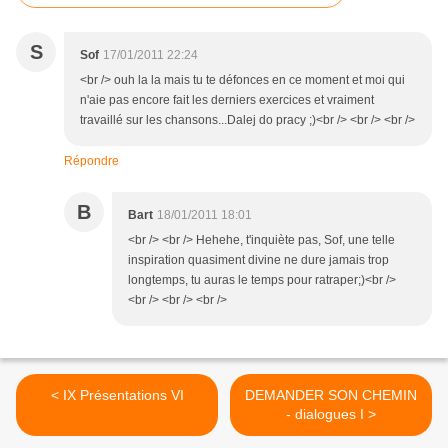
S
Sof
17/01/2011 22:24
<br /> ouh la la mais tu te défonces en ce moment et moi qui
n'aie pas encore fait les derniers exercices et vraiment
travaillé sur les chansons...Dalej do pracy ;)<br /> <br /> <br />
Répondre
B
Bart
18/01/2011 18:01
<br /> <br /> Hehehe, t'inquiète pas, Sof, une telle
inspiration quasiment divine ne dure jamais trop
longtemps, tu auras le temps pour ratraper;)<br />
<br /> <br /> <br />
< IX Présentations VI
DEMANDER SON CHEMIN
- dialogues I >