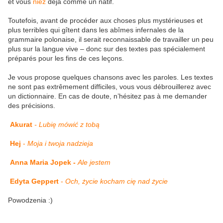
et vous
niez
déjà comme un natif.
Toutefois, avant de procéder aux choses plus mystérieuses et
plus terribles qui gîtent dans les abîmes infernales de la
grammaire polonaise, il serait reconnaissable de travailler un peu
plus sur la langue vive – donc sur des textes pas spécialement
préparés pour les fins de ces leçons.
Je vous propose quelques chansons avec les paroles. Les textes
ne sont pas extrêmement difficiles, vous vous débrouillerez avec
un dictionnaire. En cas de doute, n’hésitez pas à me demander
des précisions.
Akurat
- Lubię mówić z tobą
Hej
-
Moja i twoja nadzieja
Anna Maria Jopek -
Ale jestem
Edyta Geppert
-
Och, życie kocham cię nad życie
Powodzenia :)