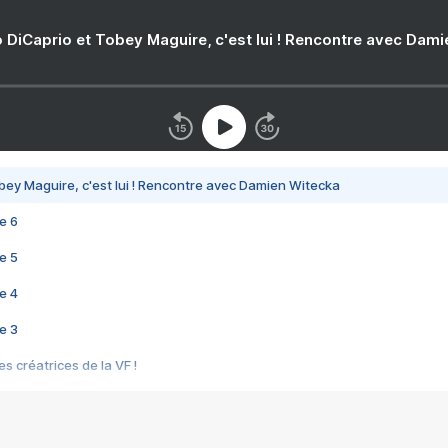
 DiCaprio et Tobey Maguire, c'est lui ! Rencontre avec Dam
bey Maguire, c'est lui ! Rencontre avec Damien Witecka
e 6
e 5
e 4
e 3
s créatrices de la VF !
e 2
e 1