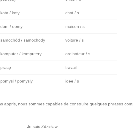
kota / koty
chat / s
dom / domy
maison / s
samochód / samochody
voiture / s
komputer / komputery
ordinateur / s
pracę
travail
pomysł / pomysły
idée / s
ns appris, nous sommes capables de construire quelques phrases comp
Je suis Zdzisław.