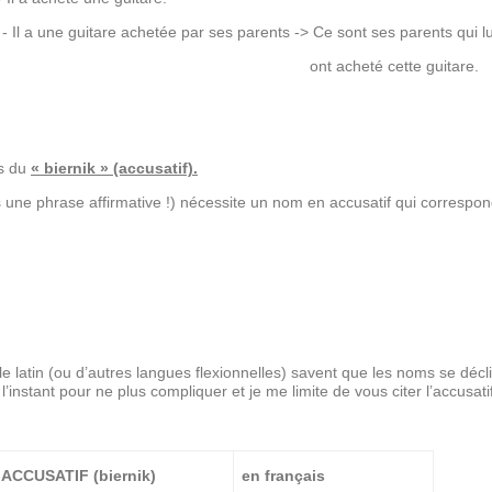
- Il a une guitare achetée par ses parents -> Ce sont ses parents qui lu
té cette guitare.
as du
« biernik » (accusatif).
 une phrase affirmative !) nécessite un nom en accusatif qui correspo
e latin (ou d’autres langues flexionnelles) savent que les noms se décl
l’instant pour ne plus compliquer et je me limite de vous citer l’accusat
ACCUSATIF (biernik)
en français