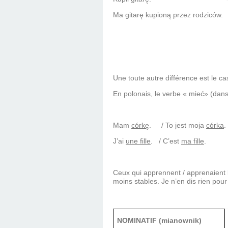
Ma gitarę kupioną przez rodziców.
ont ache
Une toute autre différence est le c
En polonais, le verbe « mieć» (dans
Mam
córkę
.
/ To jest moja
córka
.
J’ai
une fille
.
/ C’est
ma fille
.
Ceux qui apprennent / apprenaient l
moins stables. Je n’en dis rien pour 
NOMINATIF (mianownik)