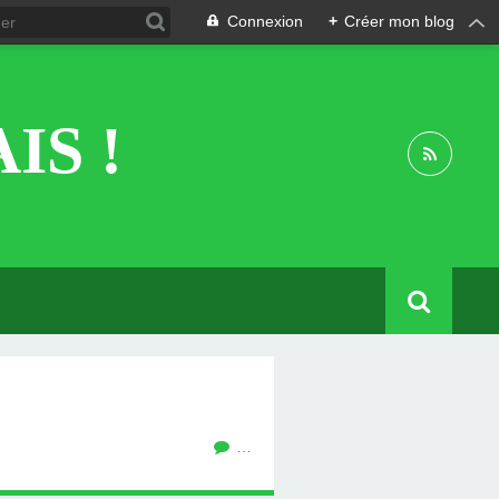
Connexion
+
Créer mon blog
IS !
…