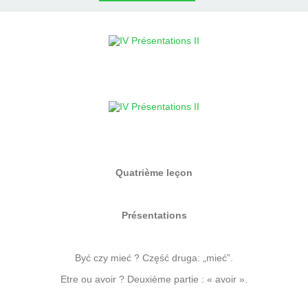
Quatrième leçon
Présentations
Być czy mieć ? Część druga: „mieć”.
Etre ou avoir ? Deuxième partie : « avoir ».