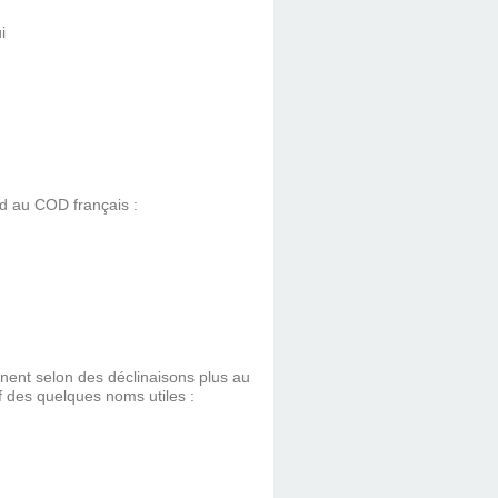
i
nd au COD français :
inent selon des déclinaisons plus au
if des quelques noms utiles :