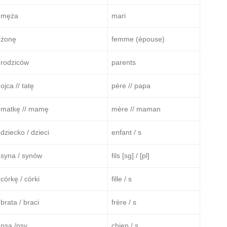
męża
mari
żonę
femme (épouse)
rodziców
parents
ojca // tatę
père // papa
matkę // mamę
mère // maman
dziecko / dzieci
enfant / s
syna / synów
fils [sg] / [pl]
córkę / córki
fille / s
brata / braci
frère / s
psa /psy
chien / s