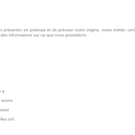
résenter en polonais et de préciser notre origine, notre métier, certa
r des informations sur ce que nous possédons :
e a
 avons
 avez
elles ont