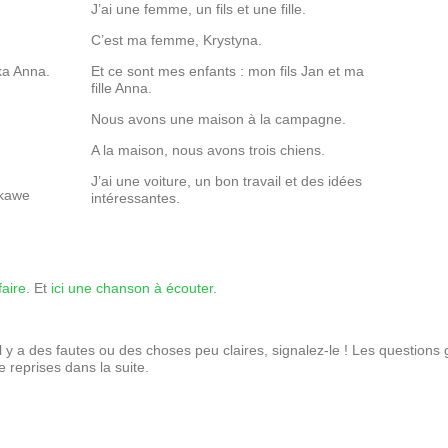
J’ai une femme, un fils et une fille.
C’est ma femme, Krystyna.
rka Anna.
Et ce sont mes enfants : mon fils Jan et ma
fille Anna.
Nous avons une maison à la campagne.
A la maison, nous avons trois chiens.
J’ai une voiture, un bon travail et des idées
ekawe
intéressantes.
faire
. Et
ici une chanson à écouter
.
S’il y a des fautes ou des choses peu claires, signalez-le ! Les questio
e reprises dans la suite.