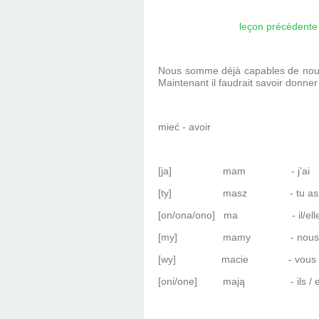
leçon précédente
Nous somme déjà capables de nous p
Maintenant il faudrait savoir donne
mieć - avoir
[ja] mam
- j’ai
[ty] masz
- tu as
[on/ona/ono] ma
- il/ell
[my] mamy
- nous
[wy] macie
- vous
[oni/one] mają
- ils / 