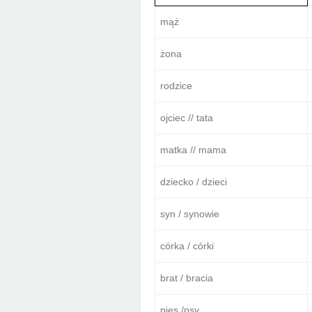
mąż
żona
rodzice
ojciec // tata
matka // mama
dziecko / dzieci
syn / synowie
córka / córki
brat / bracia
pies /psy