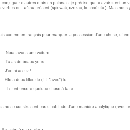
onjuguer d’autres mots en polonais, je précise que « avoir » est un verb
erbes en –ać au présent (śpiewać, czekać, kochać etc.). Mais nous y
onais comme en français pour marquer la possession d’une chose, d’une ca
- Nous avons une voiture.
- Tu as de beaux yeux.
- J’en ai assez !
- Elle a deux filles de (litt. "avec") lui.
- Ils ont encore quelque chose à faire.
s ne se construisent pas d’habitude d’une manière analytique (avec un aux
 Il a acheté une guitare.