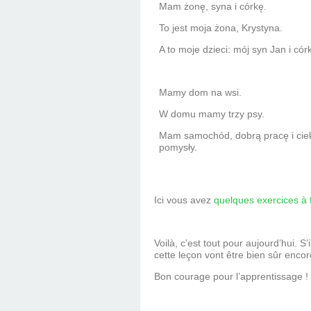
Mam żonę, syna i córkę.
To jest moja żona, Krystyna.
A to moje dzieci: mój syn Jan i có
Mamy dom na wsi.
W domu mamy trzy psy.
Mam samochód, dobrą pracę i ci
pomysły.
Ici vous avez
quelques exercices à 
Voilà, c’est tout pour aujourd’hui. 
cette leçon vont être bien sûr encor
Bon courage pour l’apprentissage !