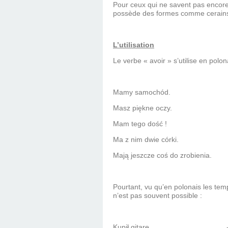
Pour ceux qui ne savent pas encore c
possède des formes comme cerains v
L’utilisation
Le verbe « avoir » s’utilise en pol
Mamy samochód.
Masz piękne oczy.
Mam tego dość !
Ma z nim dwie córki.
Mają jeszcze coś do zrobienia.
Pourtant, vu qu’en polonais les temp
n’est pas souvent possible :
Kupił gitarę.
-