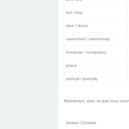
kot / koty
dom / domy
samochód / samochody
komputer / komputery
praca
pomysł / pomysły
Maintenant, avec ce que nous avio
Jestem Zdzisław.