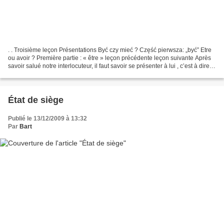
. . Troisième leçon Présentations Być czy mieć ? Część pierwsza: „być” Etre
ou avoir ? Première partie : « être » leçon précédente leçon suivante Après
savoir salué notre interlocuteur, il faut savoir se présenter à lui , c’est à dire,
lui fournir quelques...
État de siège
Publié le 13/12/2009 à 13:32
Par
Bart