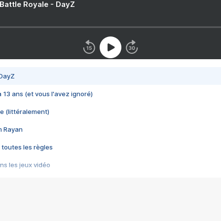
 Battle Royale - DayZ
 DayZ
 a 13 ans (et vous l'avez ignoré)
e (littéralement)
im Rayan
 toutes les règles
s les jeux vidéo
us choquant de Rockstar ? - Le scandale BULLY
e plus moche de Steam
du RÊVE tourne au CAUCHEMAR