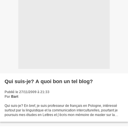
Qui suis-je? A quoi bon un tel blog?
Publié le 27/11/2009 à 21:33
Par
Bart
Qui suis-je? En bref, je suis professeur de français en Pologne, intéressé
surtout par la linguistique et la communication interculturelles, pourtant je
poursuis mes études en Lettres et j’écris mon mémoire de master sur la
littérature française. Si vous...