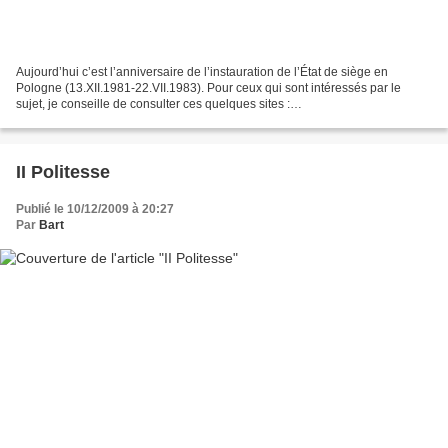
Aujourd’hui c’est l’anniversaire de l’instauration de l’État de siège en
Pologne (13.XII.1981-22.VII.1983). Pour ceux qui sont intéressés par le
sujet, je conseille de consulter ces quelques sites :
http://www.ina.fr/fresques/jalons/notice/InaEdu01618/l-etat-de-siege-en-
pologne...
II Politesse
Publié le 10/12/2009 à 20:27
Par
Bart