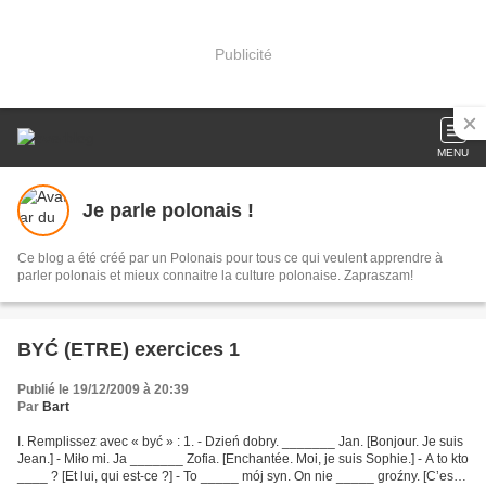
Publicité
MENU
Je parle polonais !
Ce blog a été créé par un Polonais pour tous ce qui veulent apprendre à
parler polonais et mieux connaitre la culture polonaise. Zapraszam!
BYĆ (ETRE) exercices 1
Publié le 19/12/2009 à 20:39
Par
Bart
I. Remplissez avec « być » : 1. - Dzień dobry. _______ Jan. [Bonjour. Je suis
Jean.] - Miło mi. Ja _______ Zofia. [Enchantée. Moi, je suis Sophie.] - A to kto
____ ? [Et lui, qui est-ce ?] - To _____ mój syn. On nie _____ groźny. [C’est