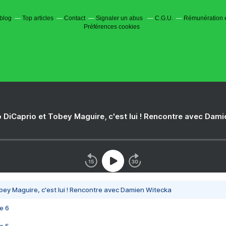
rblog
Top articles
Contact
Signaler un abus
C.G.U.
Rémunération e
Préférences cookies
 DiCaprio et Tobey Maguire, c'est lui ! Rencontre avec Dam
bey Maguire, c'est lui ! Rencontre avec Damien Witecka
e 6