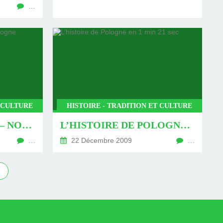
…
T CULTURE
HISTOIRE - TRADITION ET CULTURE
BOŻE NARODZENIE – NOËL EN POLOGNE
L’HISTOIRE DE POLOGNE EN 1 MIN 21 SEC
…
22 Décembre 2009
…