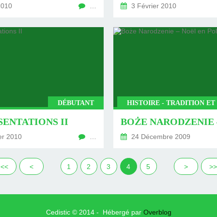
2010
…
3 Février 2010
DÉBUTANT
HISTOIRE - TRADITION E
SENTATIONS II
er 2010
…
24 Décembre 2009
<<
<
1
2
3
4
5
>
>>
Cedistic © 2014 - Hébergé par
Overblog