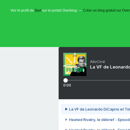
Voir le profil de
Bart
sur le portail Overblog
Créer un blog gratuit sur Ove
AlloCiné
La VF de Leonardo
0:00
La VF de Leonardo DiCaprio et To
Heated Rivalry, le débrief - Episod