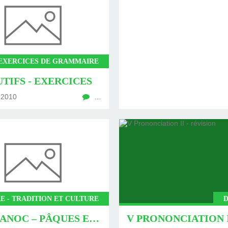
EXERCICES DE GRAMMAIRE
TIFS - EXERCICES
 2010
…
E - TRADITION ET CULTURE
WIELKANOC – PÂQUES EN POLOGNE