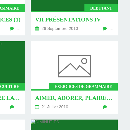
RAMMAIRE
DÉBUTANT
CES (1)
VII PRÉSENTATIONS IV
…
26 Septembre 2010
…
T CULTURE
EXERCICES DE GRAMMAIRE
L.U.C. - COMPRENDRE LA POLOGNE
AIMER, ADORER, PLAIRE - EXERCICES
…
21 Juillet 2010
…