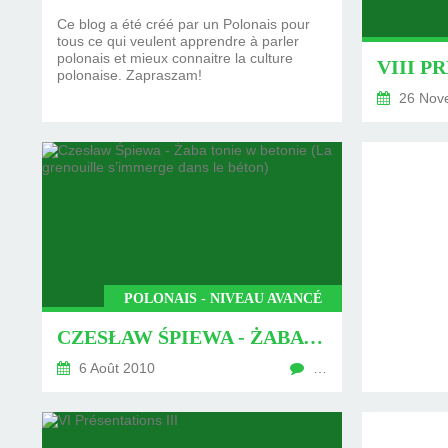
Ce blog a été créé par un Polonais pour
tous ce qui veulent apprendre à parler
polonais et mieux connaitre la culture
VIII P
polonaise. Zapraszam!
26 Nov
POLONAIS - NIVEAU AVANCÉ
CZESŁAW ŚPIEWA - ŻABA TONIE W BETONIE (LA GRENOUILLE S’IMMERGE DANS LE BÉTON)
6 Août 2010
…