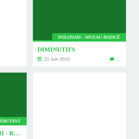
POLONAIS - NIVEAU AVANCÉ
DIMINUTIFS
21 Juin 2010
…
DÉBUTANT
V PRONONCIATION II - RÉVISION