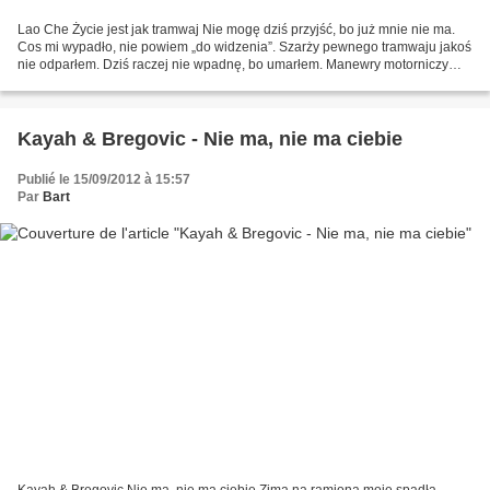
Lao Che Życie jest jak tramwaj Nie mogę dziś przyjść, bo już mnie nie ma.
Cos mi wypadło, nie powiem „do widzenia”. Szarży pewnego tramwaju jakoś
nie odparłem. Dziś raczej nie wpadnę, bo umarłem. Manewry motorniczy
miał nazbyt brawurowe. Tramwaj bez pardonu...
Kayah & Bregovic - Nie ma, nie ma ciebie
Publié le 15/09/2012 à 15:57
Par
Bart
Kayah & Bregovic Nie ma, nie ma ciebie Zima na ramiona moje spadła