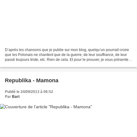
D’après les chansons que je publie sur mon blog, quelqu’un pourrait croire
que les Polonais ne chantent que de la guerre, de leur souffrance, de leur
passé toujours triste, etc. Rien de cela. Et pour le prouver, je vous présente
une chanson de Czesław,...
Republika - Mamona
Publié le 24/09/2013 à 06:52
Par
Bart