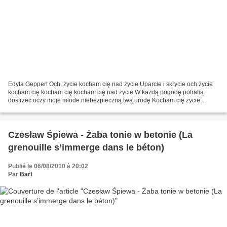
Edyta Geppert Och, życie kocham cię nad życie Uparcie i skrycie och życie
kocham cię kocham cię kocham cię nad życie W każdą pogodę potrafią
dostrzec oczy moje młode niebezpieczną twą urodę Kocham cię życie
poznawać pragnę cię pragnę cię pragnę cię w...
Czesław Śpiewa - Żaba tonie w betonie (La
grenouille s’immerge dans le béton)
Publié le 06/08/2010 à 20:02
Par
Bart