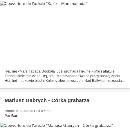
Hej, hej - Mars napada Dookoła ludzi gromada Hej, hej - Mars atakuje
Żadnej litości nie czuje Hej, hej - Mars napada Owoce pracy naszej zjada
Hej, hej - ludkowie biedni Kolejny zlew powszedni Nad Bałtykiem rozpostarli
swoje skrzydła ludzie z Marsa Atakować...
Mariusz Gabrych - Córka grabarza
Publié le 30/06/2013 à 07:35
Par
Bart