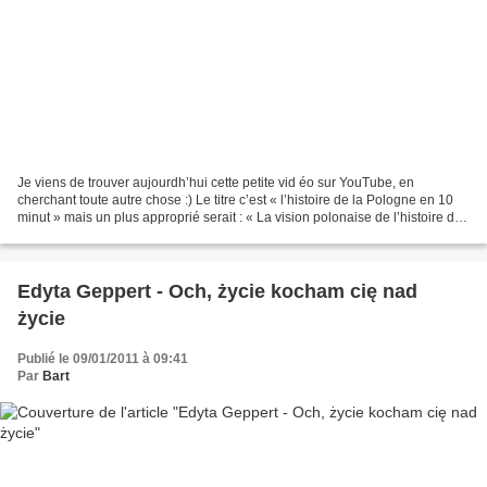
Je viens de trouver aujourdh’hui cette petite vid éo sur YouTube, en
cherchant toute autre chose :) Le titre c’est « l’histoire de la Pologne en 10
minut » mais un plus approprié serait : « La vision polonaise de l’histoire de
la Pologne en 10 minut »...
Edyta Geppert - Och, życie kocham cię nad
życie
Publié le 09/01/2011 à 09:41
Par
Bart