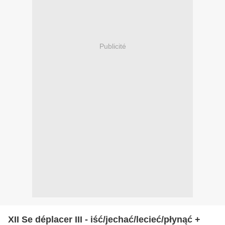
Publicité
XII Se déplacer III - iść/jechać/lecieć/płynąć +