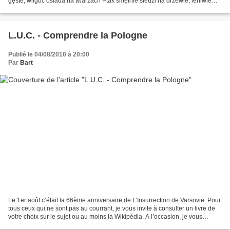
gęste, wilgoć osiada na twarzach Ptak smętnie siedzi na drzewie, leniwie
pióra wygładza Poranek przechodzi w...
L.U.C. - Comprendre la Pologne
Publié le 04/08/2010 à 20:00
Par
Bart
Le 1er août c’était la 66ème anniversaire de L'Insurrection de Varsovie. Pour
tous ceux qui ne sont pas au courrant, je vous invite à consulter un livre de
votre choix sur le sujet ou au moins la Wikipédia. A l’occasion, je vous
propose de jeter un coup...