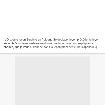
. . Onzième leçon Survivre en Pologne Se déplacer leçon précédente leçon
suivante Vous avez certainement noté que la formule pour expliquer le
chemin, que je vous ai donnée dans la leçon précédente, ne s’applique que
quand on s’adresse à quelqu’un avec...