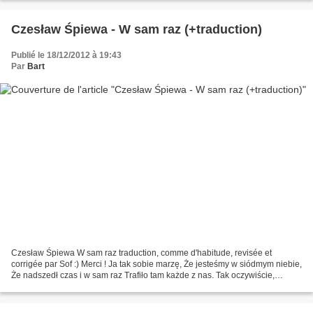
Czesław Śpiewa - W sam raz (+traduction)
Publié le 18/12/2012 à 19:43
Par
Bart
Czesław Śpiewa W sam raz traduction, comme d'habitude, revisée et
corrigée par Sof :) Merci ! Ja tak sobie marzę, Że jesteśmy w siódmym niebie,
Że nadszedł czas i w sam raz Trafiło tam każde z nas. Tak oczywiście,
Wybrałem milczeć, inaczej zniszczę. I...