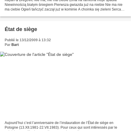
Niewinnością białym śniegiem Pierwsza gwiazda już na niebie Nie ma nie
ma ciebie Ogień tańczyć zaczął już w kominie A choinka się zieleni Serca
ludziom opromieni Moje w kamień zmieni Śnieg...
État de siège
Publié le 13/12/2009 à 13:32
Par
Bart
Aujourd’hui c’est l’anniversaire de l’instauration de l’État de siège en
Pologne (13.XII.1981-22.VII.1983). Pour ceux qui sont intéressés par le