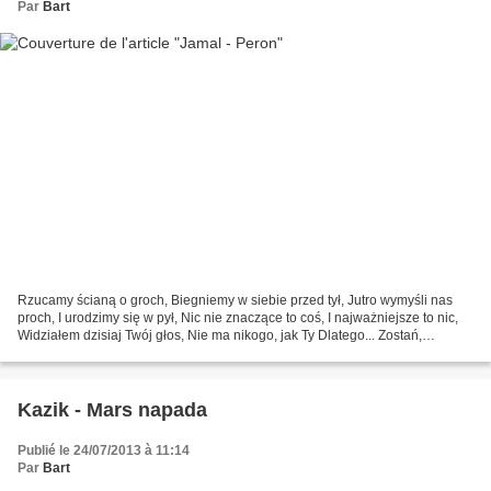
Par
Bart
Rzucamy ścianą o groch, Biegniemy w siebie przed tył, Jutro wymyśli nas
proch, I urodzimy się w pył, Nic nie znaczące to coś, I najważniejsze to nic,
Widziałem dzisiaj Twój głos, Nie ma nikogo, jak Ty Dlatego... Zostań,
potrzebuję Cię tu, To co w sobie...
Kazik - Mars napada
Publié le 24/07/2013 à 11:14
Par
Bart