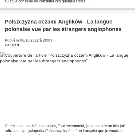
sujet, je conseille de consulter ces quelques sites :
http://www.ina.fr/fresques/jalons/notice/InaEdu01618/l-etat-de-siege-en-
pologne...
Polszczyzna oczami Anglików - La langue
polonaise vue par les étrangers anglophones
Publié le 06/10/2012 à 20:09
Par
Bart
Chers lecteurs, chères lectrices, Tout récemment, j'ai rencontré un très joli
article sur Uncyclopedia ("désencyclopédie" en français) que je voudrais