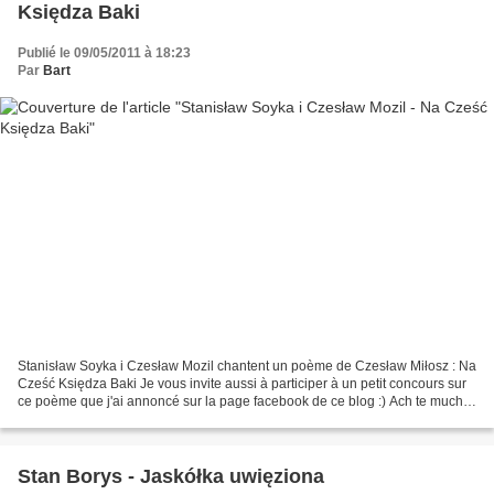
Księdza Baki
Publié le 09/05/2011 à 18:23
Par
Bart
Stanisław Soyka i Czesław Mozil chantent un poème de Czesław Miłosz : Na
Cześć Księdza Baki Je vous invite aussi à participer à un petit concours sur
ce poème que j'ai annoncé sur la page facebook de ce blog :) Ach te muchi,
Ach te muchi, Wykonują dziwne...
Stan Borys - Jaskółka uwięziona