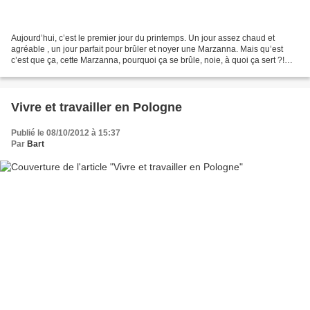
Aujourd’hui, c’est le premier jour du printemps. Un jour assez chaud et
agréable , un jour parfait pour brûler et noyer une Marzanna. Mais qu’est
c’est que ça, cette Marzanna, pourquoi ça se brûle, noie, à quoi ça sert ?!
Marzanna (peu de Polonais le...
Vivre et travailler en Pologne
Publié le 08/10/2012 à 15:37
Par
Bart