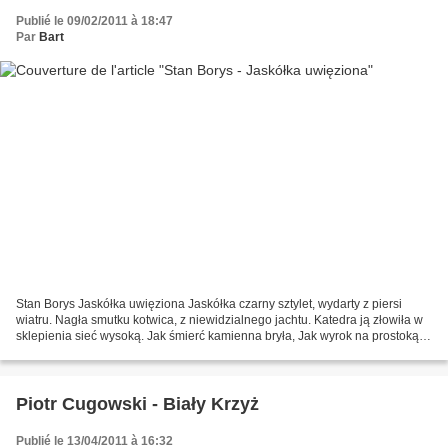
Publié le 09/02/2011 à 18:47
Par
Bart
Stan Borys Jaskółka uwięziona Jaskółka czarny sztylet, wydarty z piersi
wiatru. Nagła smutku kotwica, z niewidzialnego jachtu. Katedra ją złowiła w
sklepienia sieć wysoką. Jak śmierć kamienna bryła, Jak wyrok na prostokąt.
Jaskółka błyskawica w kościele...
Piotr Cugowski - Biały Krzyż
Publié le 13/04/2011 à 16:32