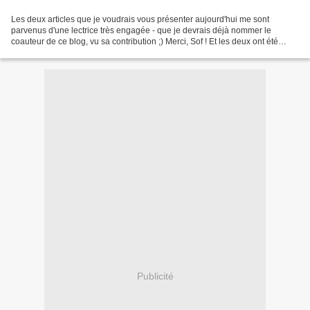
Les deux articles que je voudrais vous présenter aujourd'hui me sont
parvenus d'une lectrice très engagée - que je devrais déjà nommer le
coauteur de ce blog, vu sa contribution ;) Merci, Sof ! Et les deux ont été
publiés sur lepetitjournal.com : Le premier...
Publicité