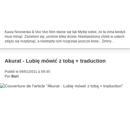
Kasia Nosowska & Voo Voo Nim stanie się tak Myślę sobie, że ta zima kiedyś
musi minąć. Zazieleni się, urośnie kilka drzew. Niedojedzony chleb w ustach
zdąży się rozpłynąć, a niedopity rum rozgrzeje jeszcze krew... Zimny
poniedziałek gorącą stanie się...
Akurat - Lubię mówić z tobą + traduction
Publié le 09/01/2011 à 09:45
Par
Bart