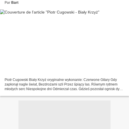
Par
Bart
Piotr Cugowski Biały Krzyż oryginalne wykonanie: Czerwone Gitary Gdy
zapłonął nagle świat, Bezdrożami szli Przez śpiący las. Równym rytmem
młodych serc Niespokojne dni Odmierzał czas. Gdzieś pozostał ognisk dym,
Dróg przebytych kurz, Cień siwej mgły......