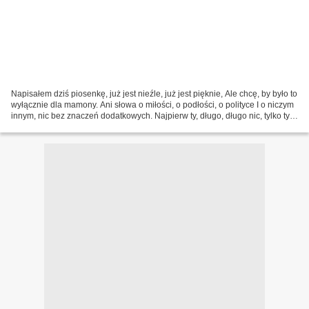
Napisałem dziś piosenkę, już jest nieźle, już jest pięknie, Ale chcę, by było to
wyłącznie dla mamony. Ani słowa o miłości, o podłości, o polityce I o niczym
innym, nic bez znaczeń dodatkowych. Najpierw ty, długo, długo nic, tylko ty,
dla ciebie piszę....