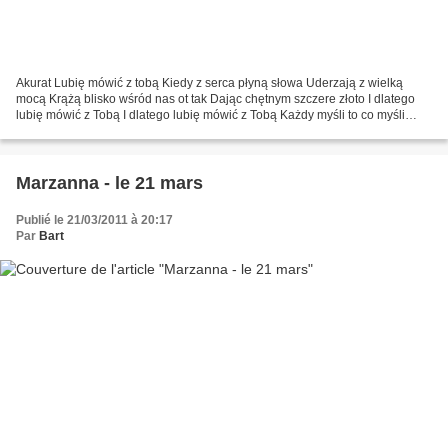
Akurat Lubię mówić z tobą Kiedy z serca płyną słowa Uderzają z wielką
mocą Krążą blisko wśród nas ot tak Dając chętnym szczere złoto I dlatego
lubię mówić z Tobą I dlatego lubię mówić z Tobą Każdy myśli to co myśli
Myśli sobie moja głowa Może w końcu...
Marzanna - le 21 mars
Publié le 21/03/2011 à 20:17
Par
Bart